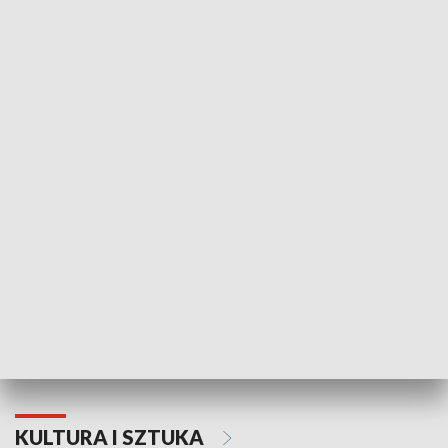
HISTORIA
70. rocznica Powstania
Narodowy Dzi
Poznańskiego Czerwca 1956 roku
Powstania Wi
KULTURA I SZTUKA