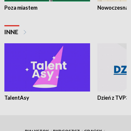
Poza miastem
Nowoczesna 
INNE
TalentAsy
Dzień z TVP3