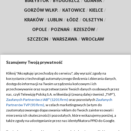
BIAŁYSTOK
/
BYDGOSZCZ
/
GDAŃSK
/
GORZÓW WLKP.
/
KATOWICE
/
KIELCE
/
KRAKÓW
/
LUBLIN
/
ŁÓDŹ
/
OLSZTYN
/
OPOLE
/
POZNAŃ
/
RZESZÓW
/
SZCZECIN
/
WARSZAWA
/
WROCŁAW
Szanujemy Twoją prywatność
Dołącz do nas:
Kliknij "Akceptuję i przechodzę do serwisu", aby wyrazić zgody na
korzystanie z technologii automatycznego śledzenia i zbierania danych,
TVP
dostęp do informacji na Twoim urządzeniu końcowym i ich
Abonament TVP
przechowywanie oraz na przetwarzanie Twoich danych osobowych przez
Regulamin TVP
nas, czyli Telewizję Polską S.A. w likwidacji (zwaną dalej również „TVP”),
Emisja w TVP
Zaufanych Partnerów z IAB* (1201 firm)
oraz pozostałych
Zaufanych
Polityka prywatności
Partnerów TVP (93 firm)
, w celach marketingowych (w tym do
Centrum informacji TVP
Moje zgody
zautomatyzowanego dopasowania reklam do Twoich zainteresowań i
mierzenia ich skuteczności) i pozostałych, które wskazujemy poniżej, a
Naziemna Telewizja Cyfrowa
Pomoc
także zgody na udostępnianie przez nas identyfikatora PPID do Google.
Sklep TVP
Biuro reklamy