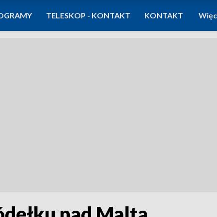
OGRAMY
TELESKOP - KONTAKT
KONTAKT
Więc
ródełku nad Maltą