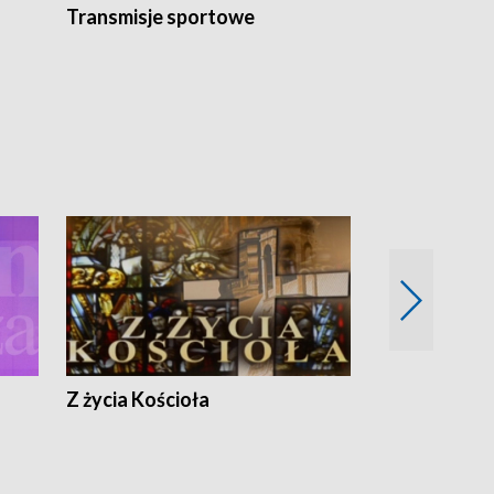
Transmisje sportowe
Reportaże s
Z życia Kościoła
Jak rozmawia