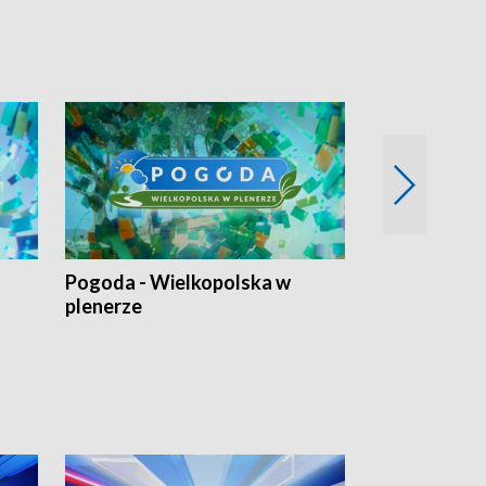
Pogoda - Wielkopolska w
Eko prognoza
plenerze