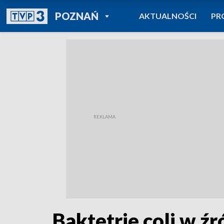
POWRÓT DO
POZNAŃ
AKTUALNOŚCI
PR
TVP REGIONY
Baktetrie coli w ź