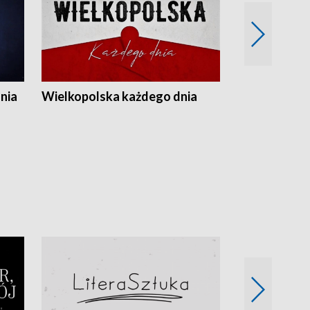
nia
Wielkopolska każdego dnia
Rozmowy z m