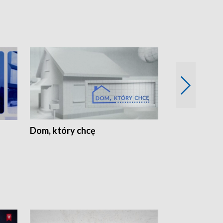
Dom, który chcę
Biznes Wielk