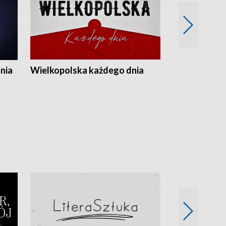
nia
Wielkopolska każdego dnia
Rozmowy z m