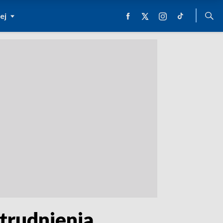
ej
trudnienia