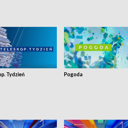
op. Tydzień
Pogoda