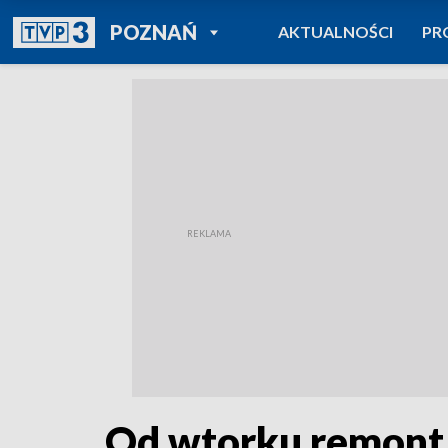
POWRÓT DO
POZNAŃ
AKTUALNOŚCI
PR
TVP REGIONY
Od wtorku remont 