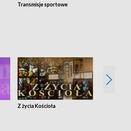
Transmisje sportowe
Reportaże s
Z życia Kościoła
Jak rozmawia