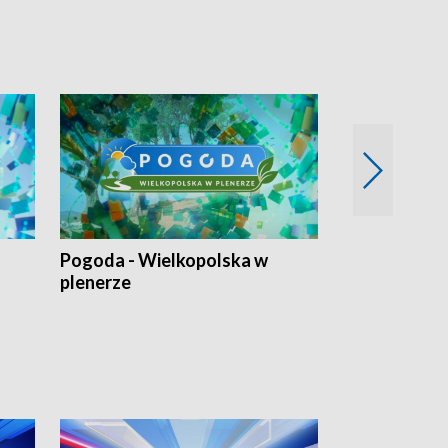
Pogoda - Wielkopolska w
Eko prognoza
plenerze