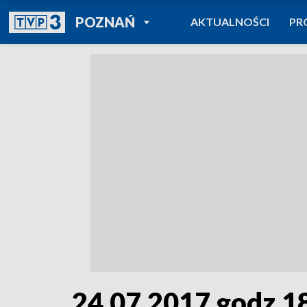
POWRÓT DO
POZNAŃ
AKTUALNOŚCI
PR
TVP REGIONY
24.07.2017 godz.1