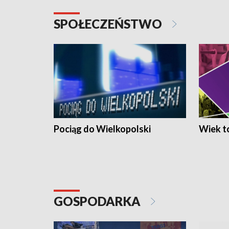
SPOŁECZEŃSTWO
Pociąg do Wielkopolski
Wiek to
GOSPODARKA