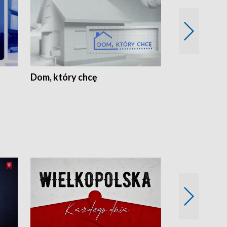
Dom, który chcę
Biznes Wielk