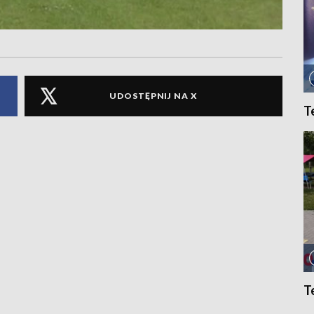
UDOSTĘPNIJ NA X
T
T