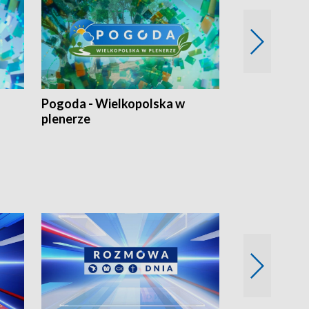
Pogoda - Wielkopolska w
Eko prognoza
plenerze