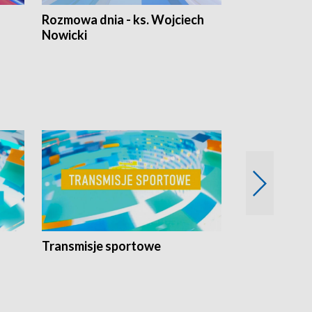
Rozmowa dnia - ks. Wojciech
Euro Fakty
Nowicki
Transmisje sportowe
Reportaże s