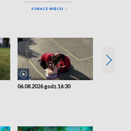
ZOBACZ WIĘCEJ
06.08.2026 godz.16:30
06.08.2026 g