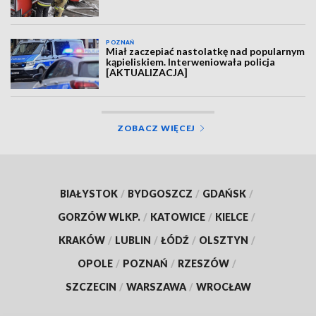
POZNAŃ
Miał zaczepiać nastolatkę nad popularnym
kąpieliskiem. Interweniowała policja
[AKTUALIZACJA]
ZOBACZ WIĘCEJ
BIAŁYSTOK
/
BYDGOSZCZ
/
GDAŃSK
/
GORZÓW WLKP.
/
KATOWICE
/
KIELCE
/
KRAKÓW
/
LUBLIN
/
ŁÓDŹ
/
OLSZTYN
/
OPOLE
/
POZNAŃ
/
RZESZÓW
/
SZCZECIN
/
WARSZAWA
/
WROCŁAW