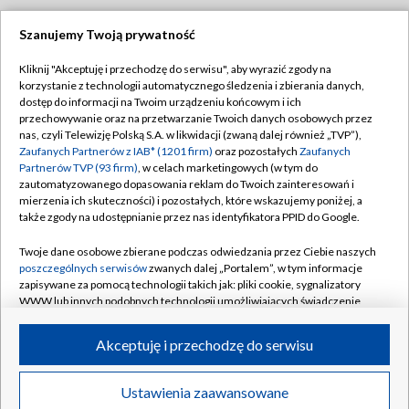
Szanujemy Twoją prywatność
Dołącz do nas:
Kliknij "Akceptuję i przechodzę do serwisu", aby wyrazić zgody na
korzystanie z technologii automatycznego śledzenia i zbierania danych,
TVP
dostęp do informacji na Twoim urządzeniu końcowym i ich
Abonament TVP
przechowywanie oraz na przetwarzanie Twoich danych osobowych przez
Regulamin TVP
nas, czyli Telewizję Polską S.A. w likwidacji (zwaną dalej również „TVP”),
Emisja w TVP
Polityka prywatności
Zaufanych Partnerów z IAB* (1201 firm)
oraz pozostałych
Zaufanych
Partnerów TVP (93 firm)
, w celach marketingowych (w tym do
Centrum informacji TVP
Moje zgody
zautomatyzowanego dopasowania reklam do Twoich zainteresowań i
mierzenia ich skuteczności) i pozostałych, które wskazujemy poniżej, a
Naziemna Telewizja Cyfrowa
Pomoc
także zgody na udostępnianie przez nas identyfikatora PPID do Google.
Sklep TVP
Biuro reklamy
Twoje dane osobowe zbierane podczas odwiedzania przez Ciebie naszych
Rada Programowa
Kontakt
poszczególnych serwisów
zwanych dalej „Portalem”, w tym informacje
zapisywane za pomocą technologii takich jak: pliki cookie, sygnalizatory
System NOS
WWW lub innych podobnych technologii umożliwiających świadczenie
dopasowanych i bezpiecznych usług, personalizację treści oraz reklam,
Informacje o nadawcy
Kanały
udostępnianie funkcji mediów społecznościowych oraz analizowanie
Akceptuję i przechodzę do serwisu
ruchu w Internecie.
Program dla prasy
©2026 Telewizja Polska S.A. w likwidacji
Biuro Reklamy
Twoje dane osobowe zbierane podczas odwiedzania przez Ciebie
Ustawienia zaawansowane
poszczególnych serwisów
na Portalu, takie jak adresy IP, identyfikatory