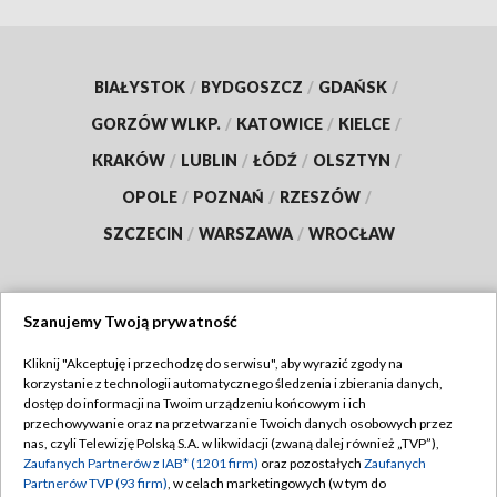
BIAŁYSTOK
/
BYDGOSZCZ
/
GDAŃSK
/
GORZÓW WLKP.
/
KATOWICE
/
KIELCE
/
KRAKÓW
/
LUBLIN
/
ŁÓDŹ
/
OLSZTYN
/
OPOLE
/
POZNAŃ
/
RZESZÓW
/
SZCZECIN
/
WARSZAWA
/
WROCŁAW
Szanujemy Twoją prywatność
Dołącz do nas:
Kliknij "Akceptuję i przechodzę do serwisu", aby wyrazić zgody na
korzystanie z technologii automatycznego śledzenia i zbierania danych,
TVP
dostęp do informacji na Twoim urządzeniu końcowym i ich
Abonament TVP
przechowywanie oraz na przetwarzanie Twoich danych osobowych przez
Regulamin TVP
nas, czyli Telewizję Polską S.A. w likwidacji (zwaną dalej również „TVP”),
Emisja w TVP
Zaufanych Partnerów z IAB* (1201 firm)
oraz pozostałych
Zaufanych
Polityka prywatności
Partnerów TVP (93 firm)
, w celach marketingowych (w tym do
Centrum informacji TVP