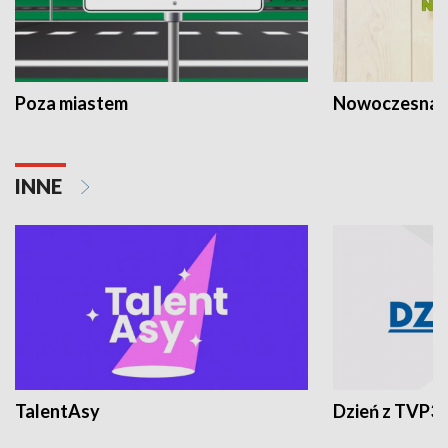
Poza miastem
Nowoczesna 
INNE
TalentAsy
Dzień z TVP3