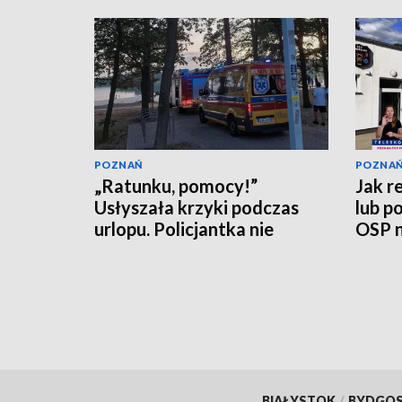
POZNAŃ
POZNA
„Ratunku, pomocy!”
Jak r
Usłyszała krzyki podczas
lub p
urlopu. Policjantka nie
OSP n
czekała
[WID
BIAŁYSTOK
/
BYDGO