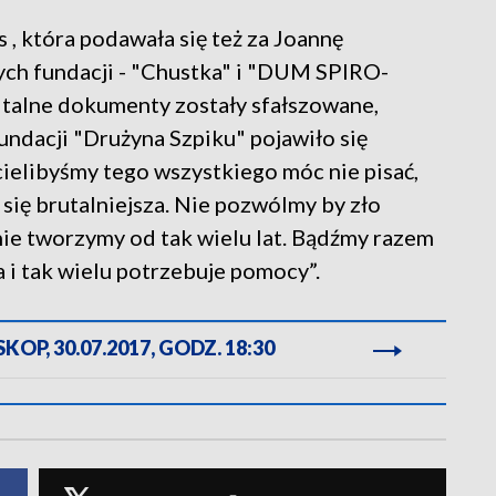
 , która podawała się też za Joannę
ych fundacji - "Chustka" i "DUM SPIRO-
pitalne dokumenty zostały sfałszowane,
fundacji "Drużyna Szpiku" pojawiło się
ielibyśmy tego wszystkiego móc nie pisać,
 się brutalniejsza. Nie pozwólmy by zło
lnie tworzymy od tak wielu lat. Bądźmy razem
a i tak wielu potrzebuje pomocy”.
OP, 30.07.2017, GODZ. 18:30