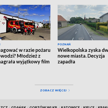
Ń
POZNAŃ
eagować w razie pożaru
Wielkopolska zyska d
owodzi? Młodzież z
nowe miasta. Decyzja
agrała wyjątkowy film
zapadła
EO]
ZOBACZ WIĘCEJ
SZCZ
/
GDAŃSK
/
GORZÓW WLKP.
/
KATOWICE
/
KIELCE
/
KRA