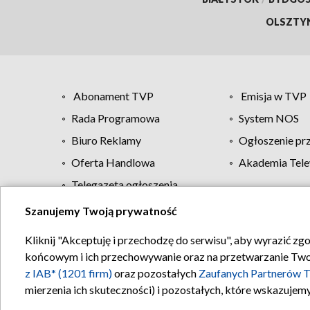
OLSZTY
Abonament TVP
Emisja w TVP
Rada Programowa
System NOS
Biuro Reklamy
Ogłoszenie pr
Oferta Handlowa
Akademia Tele
Telegazeta ogłoszenia
Szanujemy Twoją prywatność
Regulamin TVP
Kliknij "Akceptuję i przechodzę do serwisu", aby wyrazić zg
końcowym i ich przechowywanie oraz na przetwarzanie Twoich
z IAB* (1201 firm)
oraz pozostałych
Zaufanych Partnerów T
mierzenia ich skuteczności) i pozostałych, które wskazujemy