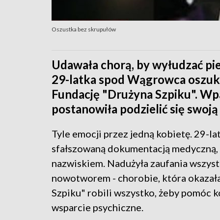
Oszustka bez skrupułów
Udawała chorą, by wyłudzać pien
29-latka spod Wągrowca oszuk
Fundację "Drużyna Szpiku". Wp
postanowiła podzielić się swoją
Tyle emocji przez jedną kobietę. 29-l
sfałszowaną dokumentacją medyczną, 
nazwiskiem. Nadużyła zaufania wszystki
nowotworem - chorobie, która okazał
Szpiku" robili wszystko, żeby pomóc ko
wsparcie psychiczne.