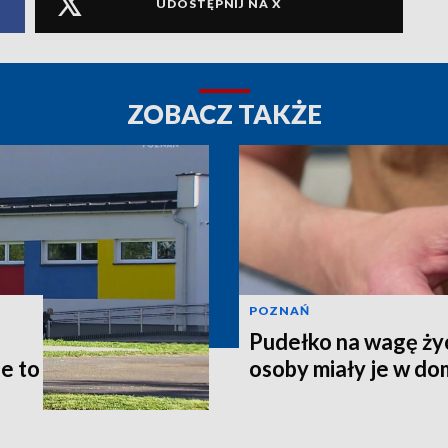
UDOSTĘPNIJ NA X
ZOBACZ TAKŻE
POZNAŃ
Pudełko na wagę życ
le to
osoby miały je w d