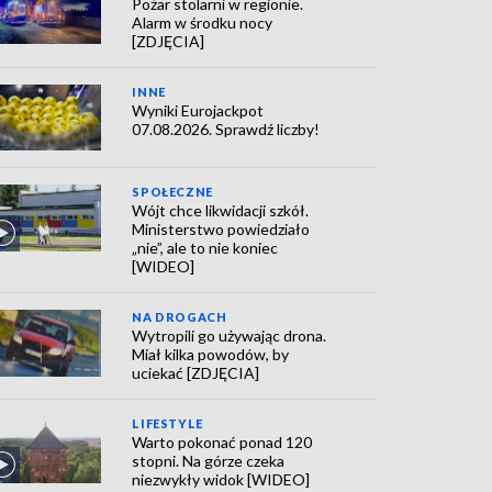
Pożar stolarni w regionie.
Alarm w środku nocy
[ZDJĘCIA]
INNE
Wyniki Eurojackpot
07.08.2026. Sprawdź liczby!
SPOŁECZNE
Wójt chce likwidacji szkół.
Ministerstwo powiedziało
„nie”, ale to nie koniec
[WIDEO]
NA DROGACH
Wytropili go używając drona.
Miał kilka powodów, by
uciekać [ZDJĘCIA]
LIFESTYLE
Warto pokonać ponad 120
stopni. Na górze czeka
niezwykły widok [WIDEO]