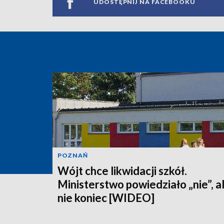
UDOSTĘPNIJ NA FACEBOOKU
POZNAŃ
Wójt chce likwidacji szkół.
Ministerstwo powiedziało „nie”, a
nie koniec [WIDEO]