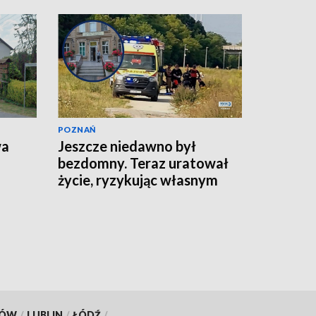
POZNAŃ
wa
Jeszcze niedawno był
bezdomny. Teraz uratował
życie, ryzykując własnym
KÓW
/
LUBLIN
/
ŁÓDŹ
/