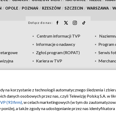
N
/
OPOLE
/
POZNAŃ
/
RZESZÓW
/
SZCZECIN
/
WARSZAWA
/
W
Dołącz do nas:
Centrum informacji TVP
Naziemna
Informacje o nadawcy
Program d
zetargowe
Zgłoś program (ROPAT)
Serwis fo
wizyjna
Kariera w TVP
Merchandi
Polityka prywatności
Moje zgody
Pomoc
Biuro re
ody na korzystanie z technologii automatycznego śledzenia i zbie
 danych osobowych przez nas, czyli Telewizję Polską S.A. w likw
VP (93 firm)
, w celach marketingowych (w tym do zautomatyzow
 poniżej, a także zgody na udostępnianie przez nas identyfikator