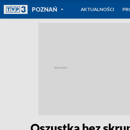
POWRÓT DO
POZNAŃ
AKTUALNOŚCI
PR
TVP REGIONY
Oszustka bez skr