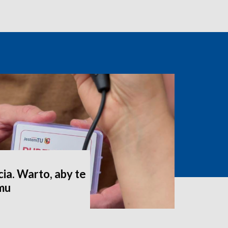
ia. Warto, aby te
omu