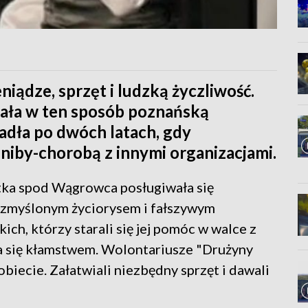
iądze, sprzęt i ludzką życzliwość.
ała w ten sposób poznańską
adła po dwóch latach, gdy
 niby-chorobą z innymi organizacjami.
atka spod Wągrowca posługiwała się
zmyślonym życiorysem i fałszywym
ch, którzy starali się jej pomóc w walce z
a się kłamstwem. Wolontariusze "Drużyny
biecie. Załatwiali niezbędny sprzęt i dawali