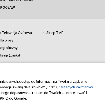
ROCŁAW
 Telewizja Cyfrowa
Sklep TVP
la prasy
tograficzny
sing (znaki)
klamy
Kontakt
rania danych, dostęp do informacji na Twoim urządzeniu
idacji (zwaną dalej również „TVP”),
Zaufanych Partnerów
anego dopasowania reklam do Twoich zainteresowań i
a PPID do Google.