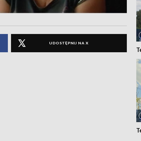
UDOSTĘPNIJ NA X
T
T