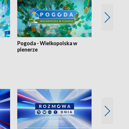
Pogoda - Wielkopolska w
Eko prognoza
plenerze