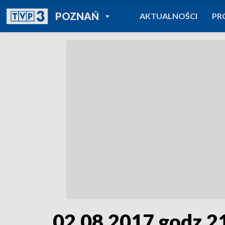
POWRÓT DO
POZNAŃ
AKTUALNOŚCI
PR
TVP REGIONY
02.08.2017 godz.2