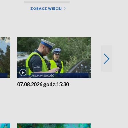
ZOBACZ WIĘCEJ
07.08.2026 godz.15:30
06.08.2026 g