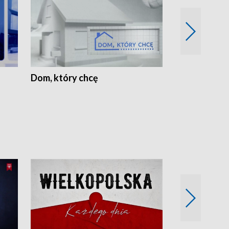
Dom, który chcę
Biznes Wielk