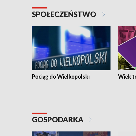
SPOŁECZEŃSTWO
Pociąg do Wielkopolski
Wiek to
GOSPODARKA