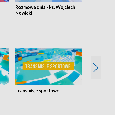
Rozmowa dnia - ks. Wojciech
Euro Fakty
Nowicki
Transmisje sportowe
Reportaże s