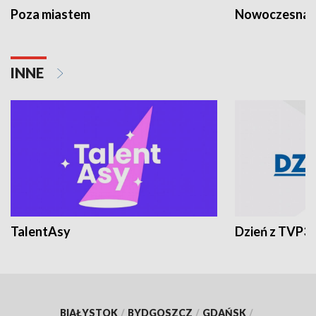
Poza miastem
Nowoczesna 
INNE
TalentAsy
Dzień z TVP3
BIAŁYSTOK
/
BYDGOSZCZ
/
GDAŃSK
/