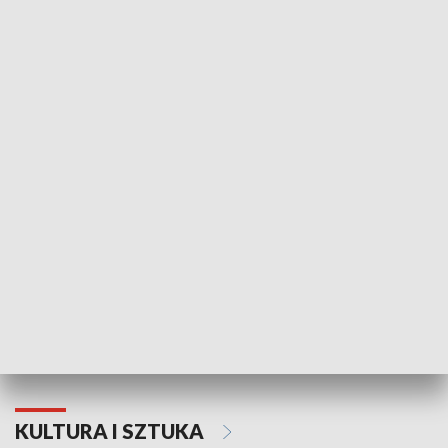
HISTORIA
70. rocznica Powstania
Narodowy Dzi
Poznańskiego Czerwca 1956 roku
Powstania Wi
KULTURA I SZTUKA