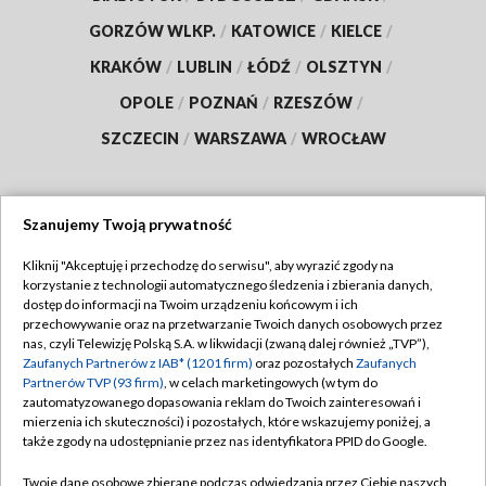
GORZÓW WLKP.
/
KATOWICE
/
KIELCE
/
KRAKÓW
/
LUBLIN
/
ŁÓDŹ
/
OLSZTYN
/
OPOLE
/
POZNAŃ
/
RZESZÓW
/
SZCZECIN
/
WARSZAWA
/
WROCŁAW
Szanujemy Twoją prywatność
Dołącz do nas:
Kliknij "Akceptuję i przechodzę do serwisu", aby wyrazić zgody na
korzystanie z technologii automatycznego śledzenia i zbierania danych,
TVP
dostęp do informacji na Twoim urządzeniu końcowym i ich
Abonament TVP
przechowywanie oraz na przetwarzanie Twoich danych osobowych przez
Regulamin TVP
nas, czyli Telewizję Polską S.A. w likwidacji (zwaną dalej również „TVP”),
Emisja w TVP
Zaufanych Partnerów z IAB* (1201 firm)
oraz pozostałych
Zaufanych
Polityka prywatności
Partnerów TVP (93 firm)
, w celach marketingowych (w tym do
Centrum informacji TVP
Moje zgody
zautomatyzowanego dopasowania reklam do Twoich zainteresowań i
mierzenia ich skuteczności) i pozostałych, które wskazujemy poniżej, a
Naziemna Telewizja Cyfrowa
Pomoc
także zgody na udostępnianie przez nas identyfikatora PPID do Google.
Sklep TVP
Biuro reklamy
Twoje dane osobowe zbierane podczas odwiedzania przez Ciebie naszych