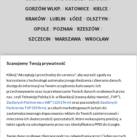
GORZÓW WLKP.
/
KATOWICE
/
KIELCE
/
KRAKÓW
/
LUBLIN
/
ŁÓDŹ
/
OLSZTYN
/
OPOLE
/
POZNAŃ
/
RZESZÓW
/
SZCZECIN
/
WARSZAWA
/
WROCŁAW
Szanujemy Twoją prywatność
Dołącz do nas:
Kliknij "Akceptuję i przechodzę do serwisu", aby wyrazić zgody na
korzystanie z technologii automatycznego śledzenia i zbierania danych,
TVP
dostęp do informacji na Twoim urządzeniu końcowym i ich
Abonament TVP
przechowywanie oraz na przetwarzanie Twoich danych osobowych przez
Regulamin TVP
nas, czyli Telewizję Polską S.A. w likwidacji (zwaną dalej również „TVP”),
Emisja w TVP
Zaufanych Partnerów z IAB* (1201 firm)
oraz pozostałych
Zaufanych
Polityka prywatności
Partnerów TVP (93 firm)
, w celach marketingowych (w tym do
Centrum informacji TVP
Moje zgody
zautomatyzowanego dopasowania reklam do Twoich zainteresowań i
mierzenia ich skuteczności) i pozostałych, które wskazujemy poniżej, a
Naziemna Telewizja Cyfrowa
Pomoc
także zgody na udostępnianie przez nas identyfikatora PPID do Google.
Sklep TVP
Biuro reklamy
Twoje dane osobowe zbierane podczas odwiedzania przez Ciebie naszych