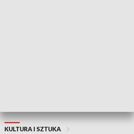
HISTORIA
70. rocznica Powstania
Narodowy Dzi
Poznańskiego Czerwca 1956 roku
Powstania Wi
KULTURA I SZTUKA