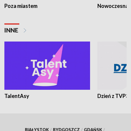
Poza miastem
Nowoczesna 
INNE
TalentAsy
Dzień z TVP3
BIAŁYSTOK
/
BYDGOSZCZ
/
GDAŃSK
/