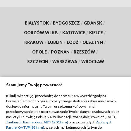
BIAŁYSTOK
/
BYDGOSZCZ
/
GDAŃSK
/
GORZÓW WLKP.
/
KATOWICE
/
KIELCE
/
KRAKÓW
/
LUBLIN
/
ŁÓDŹ
/
OLSZTYN
/
OPOLE
/
POZNAŃ
/
RZESZÓW
/
SZCZECIN
/
WARSZAWA
/
WROCŁAW
Szanujemy Twoją prywatność
Dołącz do nas:
Kliknij "Akceptuję i przechodzę do serwisu", aby wyrazić zgody na
korzystanie z technologii automatycznego śledzenia i zbierania danych,
TVP
dostęp do informacji na Twoim urządzeniu końcowym i ich
Abonament TVP
przechowywanie oraz na przetwarzanie Twoich danych osobowych przez
Regulamin TVP
nas, czyli Telewizję Polską S.A. w likwidacji (zwaną dalej również „TVP”),
Emisja w TVP
Zaufanych Partnerów z IAB* (1201 firm)
oraz pozostałych
Zaufanych
Polityka prywatności
Partnerów TVP (93 firm)
, w celach marketingowych (w tym do
Centrum informacji TVP