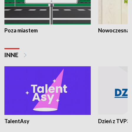
Poza miastem
Nowoczesna 
INNE
TalentAsy
Dzień z TVP3