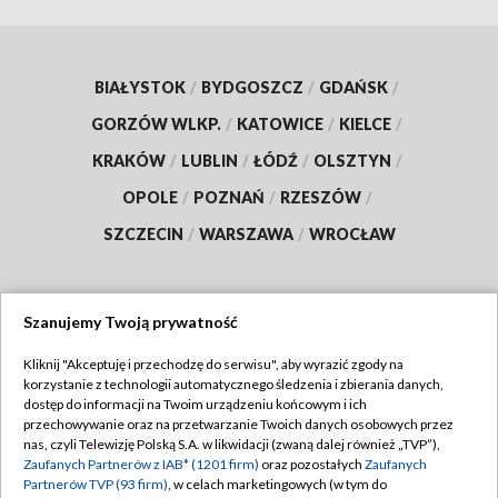
BIAŁYSTOK
/
BYDGOSZCZ
/
GDAŃSK
/
GORZÓW WLKP.
/
KATOWICE
/
KIELCE
/
KRAKÓW
/
LUBLIN
/
ŁÓDŹ
/
OLSZTYN
/
OPOLE
/
POZNAŃ
/
RZESZÓW
/
SZCZECIN
/
WARSZAWA
/
WROCŁAW
Szanujemy Twoją prywatność
Dołącz do nas:
Kliknij "Akceptuję i przechodzę do serwisu", aby wyrazić zgody na
korzystanie z technologii automatycznego śledzenia i zbierania danych,
TVP
dostęp do informacji na Twoim urządzeniu końcowym i ich
Abonament TVP
przechowywanie oraz na przetwarzanie Twoich danych osobowych przez
Regulamin TVP
nas, czyli Telewizję Polską S.A. w likwidacji (zwaną dalej również „TVP”),
Emisja w TVP
Zaufanych Partnerów z IAB* (1201 firm)
oraz pozostałych
Zaufanych
Polityka prywatności
Partnerów TVP (93 firm)
, w celach marketingowych (w tym do
Centrum informacji TVP