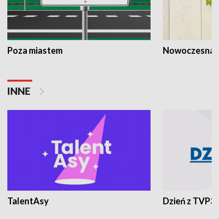
Poza miastem
Nowoczesna 
INNE
TalentAsy
Dzień z TVP3