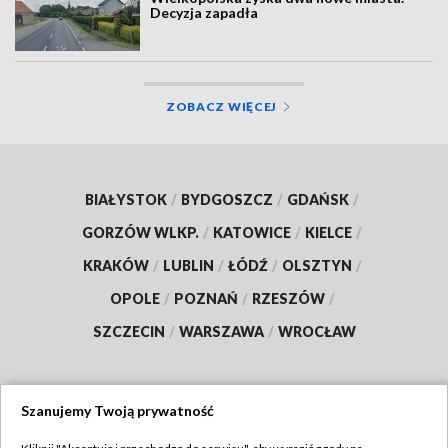
Decyzja zapadła
ZOBACZ WIĘCEJ
BIAŁYSTOK
/
BYDGOSZCZ
/
GDAŃSK
/
GORZÓW WLKP.
/
KATOWICE
/
KIELCE
/
KRAKÓW
/
LUBLIN
/
ŁÓDŹ
/
OLSZTYN
/
OPOLE
/
POZNAŃ
/
RZESZÓW
/
SZCZECIN
/
WARSZAWA
/
WROCŁAW
Szanujemy Twoją prywatność
Dołącz do nas: