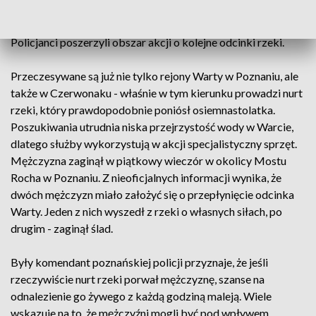
Jak dotąd - bez efektu. Na tym etapie poszukiwań wciąż nie
wiadomo, gdzie dokładnie może znajdować się mężczyzna.
Policjanci poszerzyli obszar akcji o kolejne odcinki rzeki.
Przeczesywane są już nie tylko rejony Warty w Poznaniu, ale
także w Czerwonaku - właśnie w tym kierunku prowadzi nurt
rzeki, który prawdopodobnie poniósł osiemnastolatka.
Poszukiwania utrudnia niska przejrzystość wody w Warcie,
dlatego służby wykorzystują w akcji specjalistyczny sprzęt.
Mężczyzna zaginął w piątkowy wieczór w okolicy Mostu
Rocha w Poznaniu. Z nieoficjalnych informacji wynika, że
dwóch mężczyzn miało założyć się o przepłynięcie odcinka
Warty. Jeden z nich wyszedł z rzeki o własnych siłach, po
drugim - zaginął ślad.
Były komendant poznańskiej policji przyznaje, że jeśli
rzeczywiście nurt rzeki porwał mężczyznę, szanse na
odnalezienie go żywego z każdą godziną maleją. Wiele
wskazuje na to, że mężczyźni mogli być pod wpływem