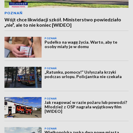
POZNAŃ
Wójt chce likwidacji szkół. Ministerstwo powiedziało
„nie”, ale to nie koniec [WIDEO]
POZNAŃ
Pudełko na wagę życia. Warto, aby te
osoby miały je w domu
POZNAŃ
„Ratunku, pomocy!” Usłyszała krzyki
podczas urlopu. Policjantka nie czekała
POZNAŃ
Jak reagować w razie pożaru lub powodzi?
Młodzież z OSP nagrała wyjątkowy film
[WIDEO]
POZNAŃ
Wielkopolska zyska dwa nowe miasta.