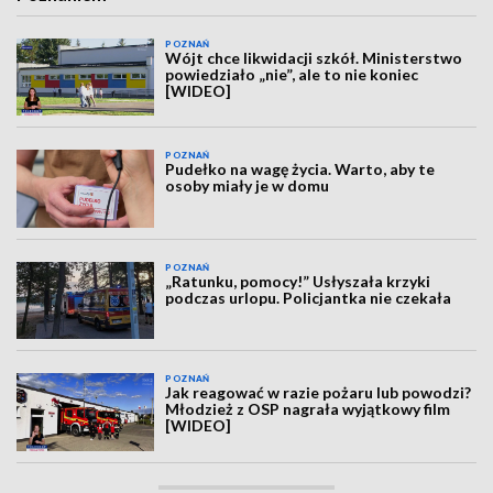
POZNAŃ
Wójt chce likwidacji szkół. Ministerstwo
powiedziało „nie”, ale to nie koniec
[WIDEO]
POZNAŃ
Pudełko na wagę życia. Warto, aby te
osoby miały je w domu
POZNAŃ
„Ratunku, pomocy!” Usłyszała krzyki
podczas urlopu. Policjantka nie czekała
POZNAŃ
Jak reagować w razie pożaru lub powodzi?
Młodzież z OSP nagrała wyjątkowy film
[WIDEO]