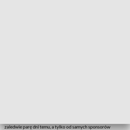
Akcja Caritas
Od trzystu do pięciuset złotych - tyle średnio
kosztować będzie tegoroczna szkolna wyprawka.
Nie wszystkie rodziny stać na taki wydatek,
zwłaszcza jeśli uczących się dzieci jest kilkoro.
Potrzebującym wsparcia z pomocą - jak co roku -
przychodzi Caritas i jej akcja "Tornister pełen
uśmiechów".
To już IX edycja akcji Tornister pełen uśmiechu". Ruszyła
zaledwie parę dni temu, a tylko od samych sponsorów