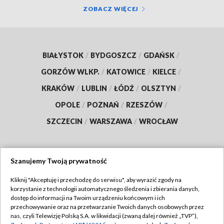
ZOBACZ WIĘCEJ
BIAŁYSTOK
/
BYDGOSZCZ
/
GDAŃSK
/
GORZÓW WLKP.
/
KATOWICE
/
KIELCE
/
KRAKÓW
/
LUBLIN
/
ŁÓDŹ
/
OLSZTYN
/
OPOLE
/
POZNAŃ
/
RZESZÓW
/
SZCZECIN
/
WARSZAWA
/
WROCŁAW
Szanujemy Twoją prywatność
Dołącz do nas:
Kliknij "Akceptuję i przechodzę do serwisu", aby wyrazić zgody na
korzystanie z technologii automatycznego śledzenia i zbierania danych,
TVP
dostęp do informacji na Twoim urządzeniu końcowym i ich
Abonament TVP
przechowywanie oraz na przetwarzanie Twoich danych osobowych przez
Regulamin TVP
nas, czyli Telewizję Polską S.A. w likwidacji (zwaną dalej również „TVP”),
Emisja w TVP