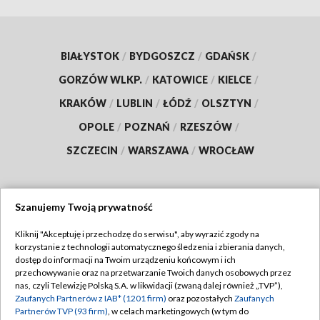
BIAŁYSTOK
/
BYDGOSZCZ
/
GDAŃSK
/
GORZÓW WLKP.
/
KATOWICE
/
KIELCE
/
KRAKÓW
/
LUBLIN
/
ŁÓDŹ
/
OLSZTYN
/
OPOLE
/
POZNAŃ
/
RZESZÓW
/
SZCZECIN
/
WARSZAWA
/
WROCŁAW
Szanujemy Twoją prywatność
Dołącz do nas:
Kliknij "Akceptuję i przechodzę do serwisu", aby wyrazić zgody na
korzystanie z technologii automatycznego śledzenia i zbierania danych,
TVP
dostęp do informacji na Twoim urządzeniu końcowym i ich
Abonament TVP
przechowywanie oraz na przetwarzanie Twoich danych osobowych przez
Regulamin TVP
nas, czyli Telewizję Polską S.A. w likwidacji (zwaną dalej również „TVP”),
Emisja w TVP
Zaufanych Partnerów z IAB* (1201 firm)
oraz pozostałych
Zaufanych
Polityka prywatności
Partnerów TVP (93 firm)
, w celach marketingowych (w tym do
Centrum informacji TVP