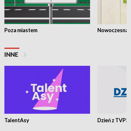
Poza miastem
Nowoczesna 
INNE
TalentAsy
Dzień z TVP3