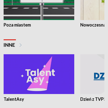
Poza miastem
Nowoczesna 
INNE
TalentAsy
Dzień z TVP3