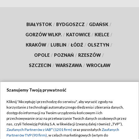
BIAŁYSTOK
/
BYDGOSZCZ
/
GDAŃSK
/
GORZÓW WLKP.
/
KATOWICE
/
KIELCE
/
KRAKÓW
/
LUBLIN
/
ŁÓDŹ
/
OLSZTYN
/
OPOLE
/
POZNAŃ
/
RZESZÓW
/
SZCZECIN
/
WARSZAWA
/
WROCŁAW
Szanujemy Twoją prywatność
Dołącz do nas:
Kliknij "Akceptuję i przechodzę do serwisu", aby wyrazić zgody na
korzystanie z technologii automatycznego śledzenia i zbierania danych,
TVP
dostęp do informacji na Twoim urządzeniu końcowym i ich
Abonament TVP
przechowywanie oraz na przetwarzanie Twoich danych osobowych przez
Regulamin TVP
nas, czyli Telewizję Polską S.A. w likwidacji (zwaną dalej również „TVP”),
Emisja w TVP
Zaufanych Partnerów z IAB* (1201 firm)
oraz pozostałych
Zaufanych
Polityka prywatności
Partnerów TVP (93 firm)
, w celach marketingowych (w tym do
Centrum informacji TVP