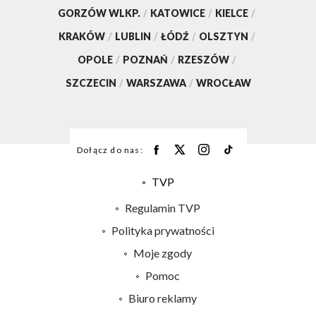
GORZÓW WLKP.
/
KATOWICE
/
KIELCE
/
KRAKÓW
/
LUBLIN
/
ŁÓDŹ
/
OLSZTYN
/
OPOLE
/
POZNAŃ
/
RZESZÓW
/
SZCZECIN
/
WARSZAWA
/
WROCŁAW
Dołącz do nas:
TVP
Abonament TVP
Regulamin TVP
Emisja w TVP
Polityka prywatności
Centrum informacji TVP
Moje zgody
Naziemna Telewizja Cyfrowa
Pomoc
Sklep TVP
Biuro reklamy