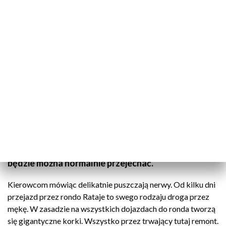
Remont ronda zakorkował miasto
Wściekli kierowcy i gigantyczne korki. Od kilku dni
trwa remont ronda Rataje, przez który jeden z
najważniejszych wjazdów do Poznania niemal przez
cały dzień jest zakorkowany. Kierowcy tracą
cierpliwość, a my pytamy kiedy przez skrzyżowanie
będzie można normalnie przejechać.
Kierowcom mówiąc delikatnie puszczają nerwy. Od kilku dni
przejazd przez rondo Rataje to swego rodzaju droga przez
mękę. W zasadzie na wszystkich dojazdach do ronda tworzą
się gigantyczne korki. Wszystko przez trwający tutaj remont.