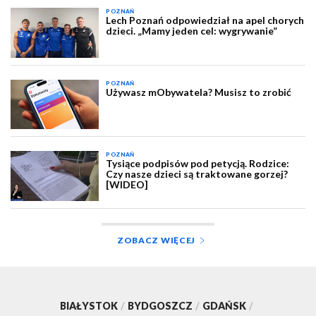
POZNAŃ
Lech Poznań odpowiedział na apel chorych
dzieci. „Mamy jeden cel: wygrywanie”
POZNAŃ
Używasz mObywatela? Musisz to zrobić
POZNAŃ
Tysiące podpisów pod petycją. Rodzice:
Czy nasze dzieci są traktowane gorzej?
[WIDEO]
ZOBACZ WIĘCEJ
BIAŁYSTOK
/
BYDGOSZCZ
/
GDAŃSK
/