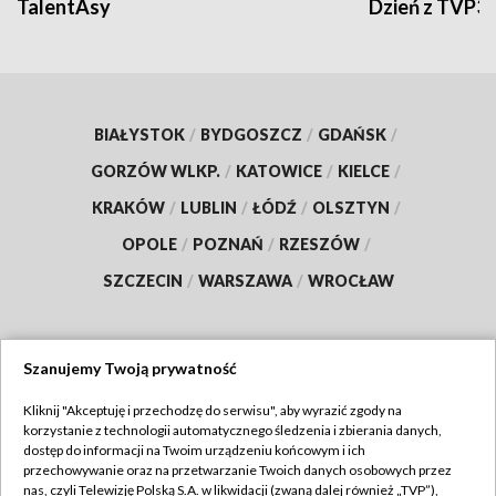
TalentAsy
Dzień z TVP3
BIAŁYSTOK
/
BYDGOSZCZ
/
GDAŃSK
/
GORZÓW WLKP.
/
KATOWICE
/
KIELCE
/
KRAKÓW
/
LUBLIN
/
ŁÓDŹ
/
OLSZTYN
/
OPOLE
/
POZNAŃ
/
RZESZÓW
/
SZCZECIN
/
WARSZAWA
/
WROCŁAW
Szanujemy Twoją prywatność
Dołącz do nas:
Kliknij "Akceptuję i przechodzę do serwisu", aby wyrazić zgody na
korzystanie z technologii automatycznego śledzenia i zbierania danych,
TVP
dostęp do informacji na Twoim urządzeniu końcowym i ich
Abonament TVP
przechowywanie oraz na przetwarzanie Twoich danych osobowych przez
Regulamin TVP
nas, czyli Telewizję Polską S.A. w likwidacji (zwaną dalej również „TVP”),