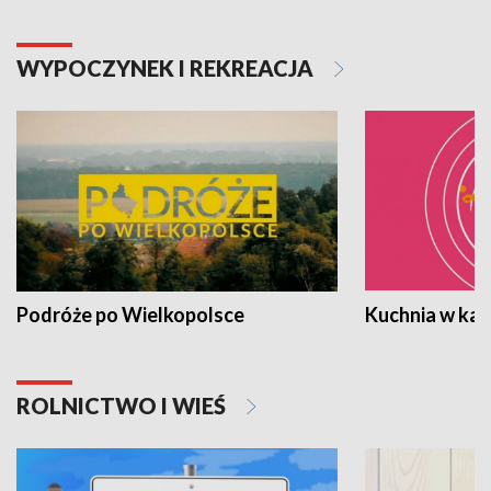
WYPOCZYNEK I REKREACJA
Podróże po Wielkopolsce
Kuchnia w ka
ROLNICTWO I WIEŚ