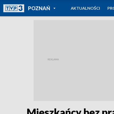
POWRÓT DO
POZNAŃ
AKTUALNOŚCI
PR
TVP REGIONY
Mieszkańcy bez pr