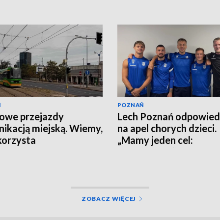
Ń
POZNAŃ
owe przejazdy
Lech Poznań odpowied
ikacją miejską. Wiemy,
na apel chorych dzieci.
korzysta
„Mamy jeden cel:
wygrywanie”
ZOBACZ WIĘCEJ