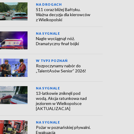
NA DROGACH
S11 coraz bliżej Bałtyku.
Ważna decyzja dla kierowców
z Wielkopolski
NA SYGNALE
Nagle wyciągnął nóż.
Dramatyczny finał bójki
W TVP3 POZNAŃ
Rozpoczynamy nabór do
„TalentAsów Senior” 2026!
NA SYGNALE
13-latkowie zniknęli pod
wodą. Akcja ratunkowa nad
jeziorem w Wielkopolsce
[AKTUALIZACJA]
NA SYGNALE
Pożar w poznańskiej pływalni.
Ewakuacja