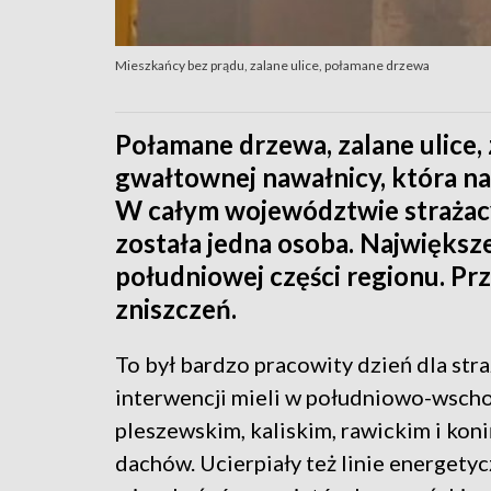
Mieszkańcy bez prądu, zalane ulice, połamane drzewa
Połamane drzewa, zalane ulice, 
gwałtownej nawałnicy, która n
W całym województwie strażacy 
została jedna osoba. Najwięks
południowej części regionu. Pr
zniszczeń.
To był bardzo pracowity dzień dla str
interwencji mieli w południowo-wscho
pleszewskim, kaliskim, rawickim i koni
dachów. Ucierpiały też linie energetyc