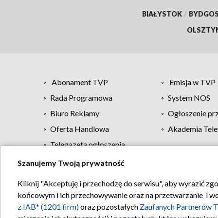
BIAŁYSTOK
/
BYDGO
OLSZTY
Abonament TVP
Emisja w TVP
Rada Programowa
System NOS
Biuro Reklamy
Ogłoszenie pr
Oferta Handlowa
Akademia Tele
Telegazeta ogłoszenia
Szanujemy Twoją prywatność
Regulamin TVP
Kliknij "Akceptuję i przechodzę do serwisu", aby wyrazić zg
końcowym i ich przechowywanie oraz na przetwarzanie Twoich
z IAB* (1201 firm)
oraz pozostałych
Zaufanych Partnerów T