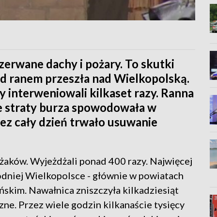
zerwane dachy i pożary. To skutki
ad ranem przeszła nad Wielkopolską.
interweniowali kilkaset razy. Ranna
ze straty burza spowodowała w
zez cały dzień trwało usuwanie
ażaków. Wyjeżdżali ponad 400 razy. Najwięcej
dniej Wielkopolsce - głównie w powiatach
ńskim. Nawałnica zniszczyła kilkadziesiąt
zne. Przez wiele godzin kilkanaście tysięcy