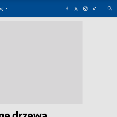
ej
ane drzewa