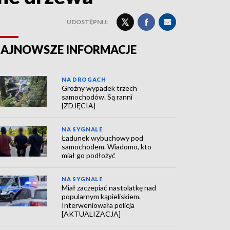
UDOSTĘPNIJ:
AJNOWSZE INFORMACJE
NA DROGACH
Groźny wypadek trzech
samochodów. Są ranni
[ZDJĘCIA]
NA SYGNALE
Ładunek wybuchowy pod
samochodem. Wiadomo, kto
miał go podłożyć
NA SYGNALE
Miał zaczepiać nastolatkę nad
popularnym kąpieliskiem.
Interweniowała policja
[AKTUALIZACJA]