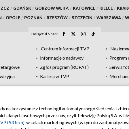
SZCZ
/
GDAŃSK
/
GORZÓW WLKP.
/
KATOWICE
/
KIELCE
/
KRA
N
/
OPOLE
/
POZNAŃ
/
RZESZÓW
/
SZCZECIN
/
WARSZAWA
/
W
Dołącz do nas:
Centrum informacji TVP
Naziemna
Informacje o nadawcy
Program d
zetargowe
Zgłoś program (ROPAT)
Serwis fo
wizyjna
Kariera w TVP
Merchandi
Polityka prywatności
Moje zgody
Pomoc
Biuro re
ody na korzystanie z technologii automatycznego śledzenia i zbie
 danych osobowych przez nas, czyli Telewizję Polską S.A. w likw
VP (93 firm)
, w celach marketingowych (w tym do zautomatyzow