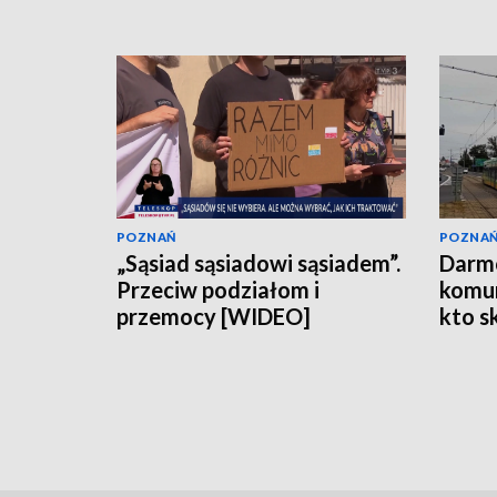
POZNAŃ
POZNA
„Sąsiad sąsiadowi sąsiadem”.
Darm
Przeciw podziałom i
komun
przemocy [WIDEO]
kto s