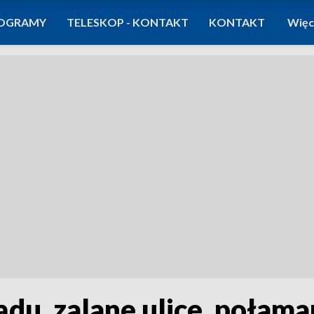
OGRAMY
TELESKOP - KONTAKT
KONTAKT
Więc
ądu, zalane ulice, połam