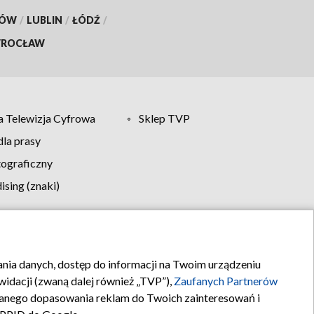
KÓW
/
LUBLIN
/
ŁÓDŹ
/
ROCŁAW
 Telewizja Cyfrowa
Sklep TVP
la prasy
tograficzny
sing (znaki)
klamy
Kontakt
rania danych, dostęp do informacji na Twoim urządzeniu
idacji (zwaną dalej również „TVP”),
Zaufanych Partnerów
anego dopasowania reklam do Twoich zainteresowań i