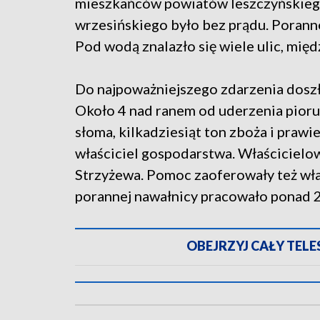
mieszkańców powiatów leszczyńskiego
wrzesińskiego było bez prądu. Poranne
Pod wodą znalazło się wiele ulic, międ
Do najpoważniejszego zdarzenia dosz
Około 4 nad ranem od uderzenia pioruna
słoma, kilkadziesiąt ton zboża i prawi
właściciel gospodarstwa. Właściciel
Strzyżewa. Pomoc zaoferowały też wł
porannej nawałnicy pracowało ponad 2
OBEJRZYJ CAŁY TELESK