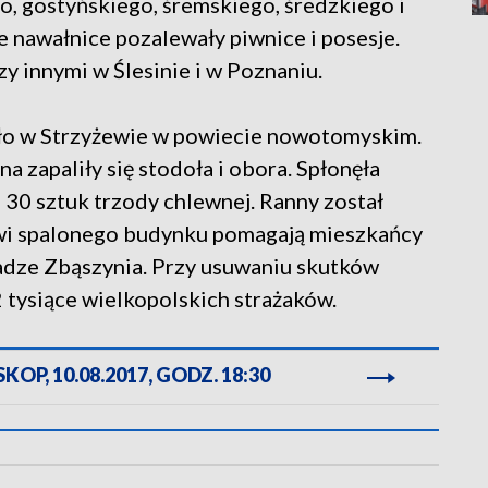
, gostyńskiego, śremskiego, średzkiego i
 nawałnice pozalewały piwnice i posesje.
zy innymi w Ślesinie i w Poznaniu.
ło w Strzyżewie w powiecie nowotomyskim.
 zapaliły się stodoła i obora. Spłonęła
e 30 sztuk trzody chlewnej. Ranny został
owi spalonego budynku pomagają mieszkańcy
adze Zbąszynia. Przy usuwaniu skutków
 tysiące wielkopolskich strażaków.
OP, 10.08.2017, GODZ. 18:30