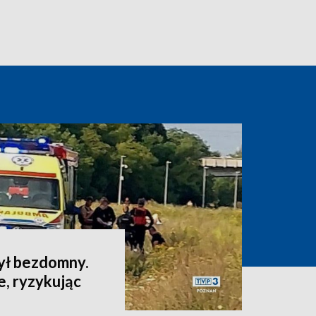
ył bezdomny.
e, ryzykując