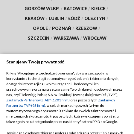
GORZÓW WLKP.
/
KATOWICE
/
KIELCE
/
KRAKÓW
/
LUBLIN
/
ŁÓDŹ
/
OLSZTYN
/
OPOLE
/
POZNAŃ
/
RZESZÓW
/
SZCZECIN
/
WARSZAWA
/
WROCŁAW
Szanujemy Twoją prywatność
Dołącz do nas:
Kliknij "Akceptuję i przechodzę do serwisu", aby wyrazić zgody na
korzystanie z technologii automatycznego śledzenia i zbierania danych,
TVP
dostęp do informacji na Twoim urządzeniu końcowym i ich
Abonament TVP
przechowywanie oraz na przetwarzanie Twoich danych osobowych przez
Regulamin TVP
nas, czyli Telewizję Polską S.A. w likwidacji (zwaną dalej również „TVP”),
Emisja w TVP
Zaufanych Partnerów z IAB* (1201 firm)
oraz pozostałych
Zaufanych
Polityka prywatności
Partnerów TVP (93 firm)
, w celach marketingowych (w tym do
Centrum informacji TVP
Moje zgody
zautomatyzowanego dopasowania reklam do Twoich zainteresowań i
mierzenia ich skuteczności) i pozostałych, które wskazujemy poniżej, a
Naziemna Telewizja Cyfrowa
Pomoc
także zgody na udostępnianie przez nas identyfikatora PPID do Google.
Sklep TVP
Biuro reklamy
Twoje dane osobowe zbierane podczas odwiedzania przez Ciebie naszych