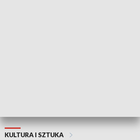
HISTORIA
70. rocznica Powstania
Narodowy Dzi
Poznańskiego Czerwca 1956 roku
Powstania Wi
KULTURA I SZTUKA