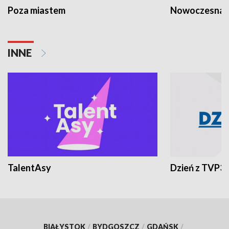
Poza miastem
Nowoczesna 
INNE
TalentAsy
Dzień z TVP3
BIAŁYSTOK
/
BYDGOSZCZ
/
GDAŃSK
/