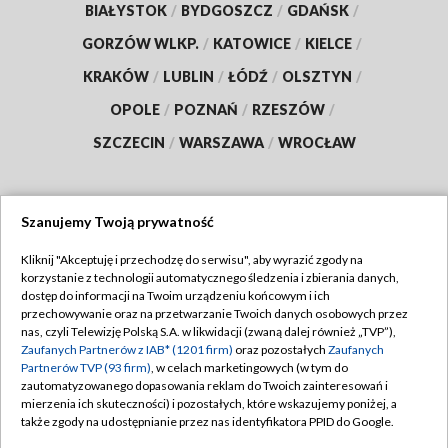
BIAŁYSTOK
/
BYDGOSZCZ
/
GDAŃSK
/
GORZÓW WLKP.
/
KATOWICE
/
KIELCE
/
KRAKÓW
/
LUBLIN
/
ŁÓDŹ
/
OLSZTYN
/
OPOLE
/
POZNAŃ
/
RZESZÓW
/
SZCZECIN
/
WARSZAWA
/
WROCŁAW
Szanujemy Twoją prywatność
Dołącz do nas:
Kliknij "Akceptuję i przechodzę do serwisu", aby wyrazić zgody na
korzystanie z technologii automatycznego śledzenia i zbierania danych,
TVP
dostęp do informacji na Twoim urządzeniu końcowym i ich
Abonament TVP
przechowywanie oraz na przetwarzanie Twoich danych osobowych przez
Regulamin TVP
nas, czyli Telewizję Polską S.A. w likwidacji (zwaną dalej również „TVP”),
Emisja w TVP
Polityka prywatności
Zaufanych Partnerów z IAB* (1201 firm)
oraz pozostałych
Zaufanych
Partnerów TVP (93 firm)
, w celach marketingowych (w tym do
Centrum informacji TVP
Moje zgody
zautomatyzowanego dopasowania reklam do Twoich zainteresowań i
mierzenia ich skuteczności) i pozostałych, które wskazujemy poniżej, a
Naziemna Telewizja Cyfrowa
Pomoc
także zgody na udostępnianie przez nas identyfikatora PPID do Google.
Sklep TVP
Biuro reklamy