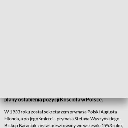
40. rocznica śmierci arcybiskupa Baraniaka
Jutro przypada 40. rocznica śmierci metropolity
poznańskiego, sekretarza prymasa Stefana
Wyszyńskiego, arcybiskupa Antoniego Baraniaka.
Uwięziony w 1953 roku, mimo brutalnego śledztwa,
pozostał niezłomny i pokrzyżował komunistom
plany osłabienia pozycji Kościoła w Polsce.
W 1933 roku został sekretarzem prymasa Polski Augusta
Hlonda, a po jego śmierci - prymasa Stefana Wyszyńskiego.
Biskup Baraniak został aresztowany we wrześniu 1953 roku,