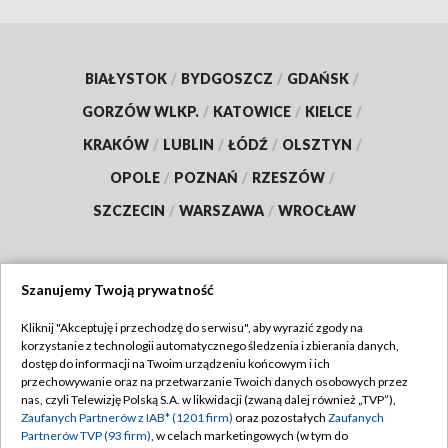
BIAŁYSTOK
/
BYDGOSZCZ
/
GDAŃSK
/
GORZÓW WLKP.
/
KATOWICE
/
KIELCE
/
KRAKÓW
/
LUBLIN
/
ŁÓDŹ
/
OLSZTYN
/
OPOLE
/
POZNAŃ
/
RZESZÓW
/
SZCZECIN
/
WARSZAWA
/
WROCŁAW
Szanujemy Twoją prywatność
Dołącz do nas:
Kliknij "Akceptuję i przechodzę do serwisu", aby wyrazić zgody na
korzystanie z technologii automatycznego śledzenia i zbierania danych,
TVP
dostęp do informacji na Twoim urządzeniu końcowym i ich
Abonament TVP
przechowywanie oraz na przetwarzanie Twoich danych osobowych przez
Regulamin TVP
nas, czyli Telewizję Polską S.A. w likwidacji (zwaną dalej również „TVP”),
Emisja w TVP
Zaufanych Partnerów z IAB* (1201 firm)
oraz pozostałych
Zaufanych
Polityka prywatności
Partnerów TVP (93 firm)
, w celach marketingowych (w tym do
Centrum informacji TVP