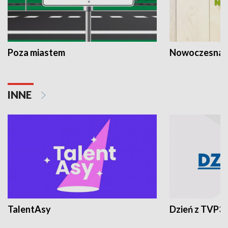
Poza miastem
Nowoczesna 
INNE
TalentAsy
Dzień z TVP3