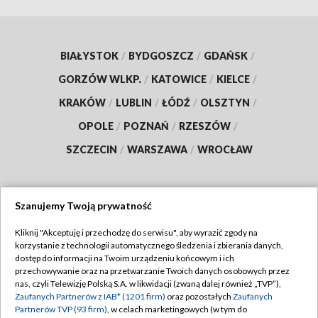
BIAŁYSTOK
/
BYDGOSZCZ
/
GDAŃSK
/
GORZÓW WLKP.
/
KATOWICE
/
KIELCE
/
KRAKÓW
/
LUBLIN
/
ŁÓDŹ
/
OLSZTYN
/
OPOLE
/
POZNAŃ
/
RZESZÓW
/
SZCZECIN
/
WARSZAWA
/
WROCŁAW
Szanujemy Twoją prywatność
Dołącz do nas:
Kliknij "Akceptuję i przechodzę do serwisu", aby wyrazić zgody na
korzystanie z technologii automatycznego śledzenia i zbierania danych,
TVP
dostęp do informacji na Twoim urządzeniu końcowym i ich
Abonament TVP
przechowywanie oraz na przetwarzanie Twoich danych osobowych przez
Regulamin TVP
nas, czyli Telewizję Polską S.A. w likwidacji (zwaną dalej również „TVP”),
Emisja w TVP
Zaufanych Partnerów z IAB* (1201 firm)
oraz pozostałych
Zaufanych
Polityka prywatności
Partnerów TVP (93 firm)
, w celach marketingowych (w tym do
Centrum informacji TVP