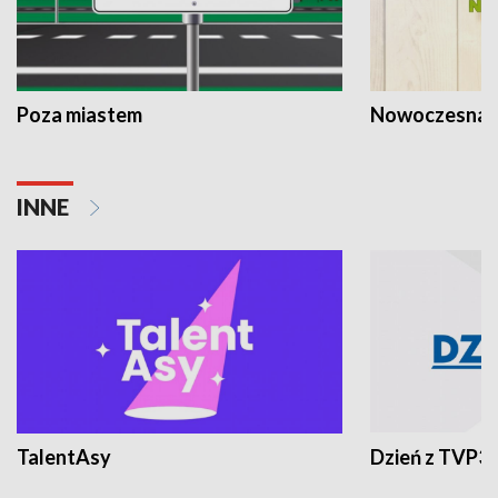
Poza miastem
Nowoczesna 
INNE
TalentAsy
Dzień z TVP3