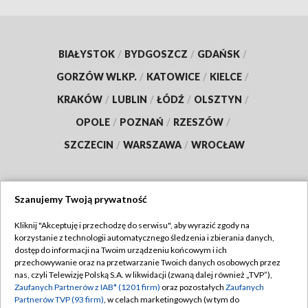
BIAŁYSTOK
/
BYDGOSZCZ
/
GDAŃSK
/
GORZÓW WLKP.
/
KATOWICE
/
KIELCE
/
KRAKÓW
/
LUBLIN
/
ŁÓDŹ
/
OLSZTYN
/
OPOLE
/
POZNAŃ
/
RZESZÓW
/
SZCZECIN
/
WARSZAWA
/
WROCŁAW
Szanujemy Twoją prywatność
Dołącz do nas:
Kliknij "Akceptuję i przechodzę do serwisu", aby wyrazić zgody na
korzystanie z technologii automatycznego śledzenia i zbierania danych,
TVP
dostęp do informacji na Twoim urządzeniu końcowym i ich
Abonament TVP
przechowywanie oraz na przetwarzanie Twoich danych osobowych przez
Regulamin TVP
nas, czyli Telewizję Polską S.A. w likwidacji (zwaną dalej również „TVP”),
Emisja w TVP
Zaufanych Partnerów z IAB* (1201 firm)
oraz pozostałych
Zaufanych
Polityka prywatności
Partnerów TVP (93 firm)
, w celach marketingowych (w tym do
Centrum informacji TVP