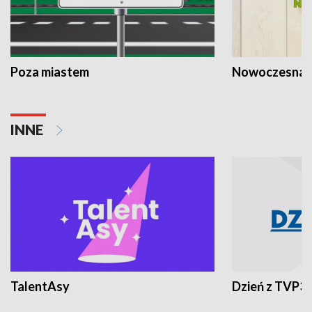
Poza miastem
Nowoczesna 
INNE
TalentAsy
Dzień z TVP3