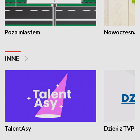
Poza miastem
Nowoczesna 
INNE
TalentAsy
Dzień z TVP3