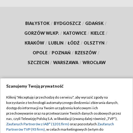
BIAŁYSTOK
/
BYDGOSZCZ
/
GDAŃSK
/
GORZÓW WLKP.
/
KATOWICE
/
KIELCE
/
KRAKÓW
/
LUBLIN
/
ŁÓDŹ
/
OLSZTYN
/
OPOLE
/
POZNAŃ
/
RZESZÓW
/
SZCZECIN
/
WARSZAWA
/
WROCŁAW
Szanujemy Twoją prywatność
Dołącz do nas:
Kliknij "Akceptuję i przechodzę do serwisu", aby wyrazić zgody na
korzystanie z technologii automatycznego śledzenia i zbierania danych,
TVP
dostęp do informacji na Twoim urządzeniu końcowym i ich
Abonament TVP
przechowywanie oraz na przetwarzanie Twoich danych osobowych przez
Regulamin TVP
nas, czyli Telewizję Polską S.A. w likwidacji (zwaną dalej również „TVP”),
Emisja w TVP
Zaufanych Partnerów z IAB* (1201 firm)
oraz pozostałych
Zaufanych
Polityka prywatności
Partnerów TVP (93 firm)
, w celach marketingowych (w tym do
Centrum informacji TVP