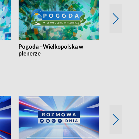
Pogoda - Wielkopolska w
Eko prognoza
plenerze