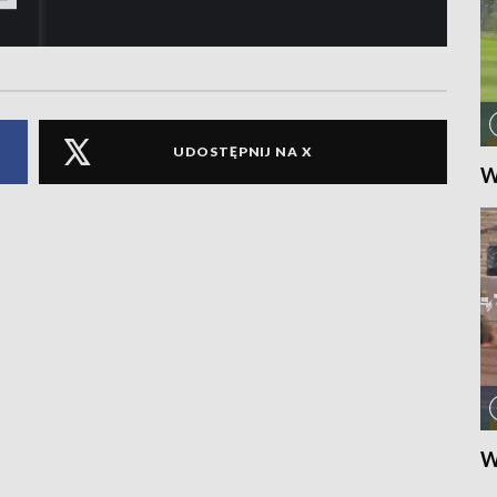
UDOSTĘPNIJ NA X
W
W