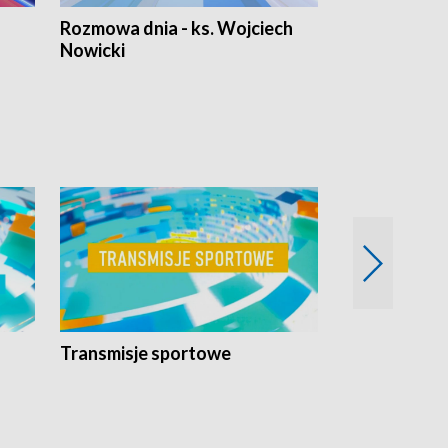
Rozmowa dnia - ks. Wojciech
Euro Fakty
Nowicki
Transmisje sportowe
Reportaże s