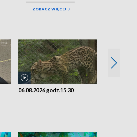
ZOBACZ WIĘCEJ
06.08.2026 godz.15:30
05.08.2026 g