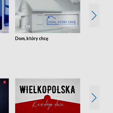
Dom, który chcę
Biznes Wielk