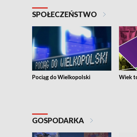
SPOŁECZEŃSTWO
Pociąg do Wielkopolski
Wiek to
GOSPODARKA