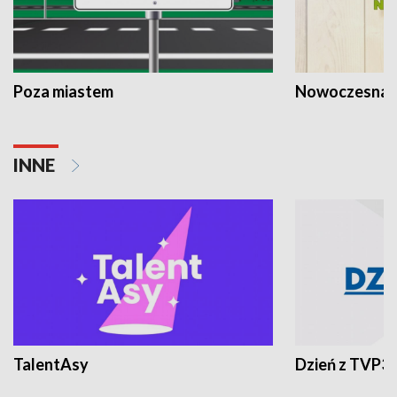
Poza miastem
Nowoczesna 
INNE
TalentAsy
Dzień z TVP3