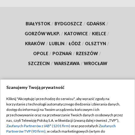
BIAŁYSTOK
/
BYDGOSZCZ
/
GDAŃSK
/
GORZÓW WLKP.
/
KATOWICE
/
KIELCE
/
KRAKÓW
/
LUBLIN
/
ŁÓDŹ
/
OLSZTYN
/
OPOLE
/
POZNAŃ
/
RZESZÓW
/
SZCZECIN
/
WARSZAWA
/
WROCŁAW
Szanujemy Twoją prywatność
Dołącz do nas:
Kliknij "Akceptuję i przechodzę do serwisu", aby wyrazić zgody na
korzystanie z technologii automatycznego śledzenia i zbierania danych,
TVP
dostęp do informacji na Twoim urządzeniu końcowym i ich
Abonament TVP
przechowywanie oraz na przetwarzanie Twoich danych osobowych przez
Regulamin TVP
nas, czyli Telewizję Polską S.A. w likwidacji (zwaną dalej również „TVP”),
Emisja w TVP
Zaufanych Partnerów z IAB* (1201 firm)
oraz pozostałych
Zaufanych
Polityka prywatności
Partnerów TVP (93 firm)
, w celach marketingowych (w tym do
Centrum informacji TVP