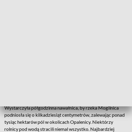
Rolnicy liczą straty
Rolnicy liczą straty po nawałnicy, która tydzień
temu przeszła nad Wielkopolską. Wichura
zniszczyła ponad dwa tysiące budynków wiele i
zniszczyła uprawy. Pomoc rolnikom obiecuje rząd.
Straty już liczone są w milionach Na co dokładnie
mogą liczyć najbardziej poszkodowani?
Wystarczyła półgodzinna nawałnica, by rzeka Mogilnica
podniosła się o kilkadziesiąt centymetrów, zalewając ponad
tysiąc hektarów pól w okolicach Opalenicy. Niektórzy
rolnicy pod wodą stracili niemal wszystko. Najbardziej