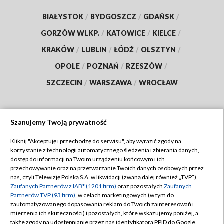
BIAŁYSTOK
/
BYDGOSZCZ
/
GDAŃSK
/
GORZÓW WLKP.
/
KATOWICE
/
KIELCE
/
KRAKÓW
/
LUBLIN
/
ŁÓDŹ
/
OLSZTYN
/
OPOLE
/
POZNAŃ
/
RZESZÓW
/
SZCZECIN
/
WARSZAWA
/
WROCŁAW
Szanujemy Twoją prywatność
Dołącz do nas:
Kliknij "Akceptuję i przechodzę do serwisu", aby wyrazić zgody na
korzystanie z technologii automatycznego śledzenia i zbierania danych,
TVP
dostęp do informacji na Twoim urządzeniu końcowym i ich
Abonament TVP
przechowywanie oraz na przetwarzanie Twoich danych osobowych przez
Regulamin TVP
nas, czyli Telewizję Polską S.A. w likwidacji (zwaną dalej również „TVP”),
Emisja w TVP
Polityka prywatności
Zaufanych Partnerów z IAB* (1201 firm)
oraz pozostałych
Zaufanych
Partnerów TVP (93 firm)
, w celach marketingowych (w tym do
Centrum informacji TVP
Moje zgody
zautomatyzowanego dopasowania reklam do Twoich zainteresowań i
mierzenia ich skuteczności) i pozostałych, które wskazujemy poniżej, a
Naziemna Telewizja Cyfrowa
Pomoc
także zgody na udostępnianie przez nas identyfikatora PPID do Google.