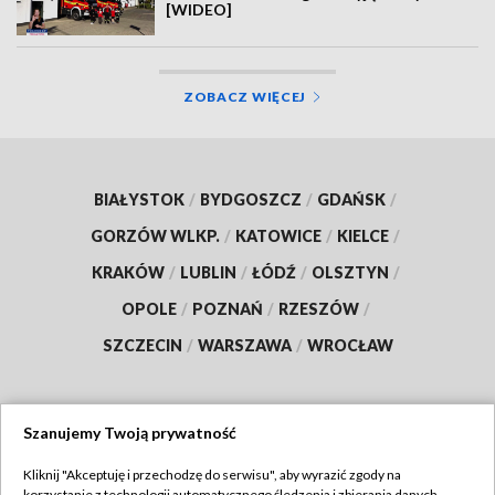
[WIDEO]
ZOBACZ WIĘCEJ
BIAŁYSTOK
/
BYDGOSZCZ
/
GDAŃSK
/
GORZÓW WLKP.
/
KATOWICE
/
KIELCE
/
KRAKÓW
/
LUBLIN
/
ŁÓDŹ
/
OLSZTYN
/
OPOLE
/
POZNAŃ
/
RZESZÓW
/
SZCZECIN
/
WARSZAWA
/
WROCŁAW
Szanujemy Twoją prywatność
Dołącz do nas:
Kliknij "Akceptuję i przechodzę do serwisu", aby wyrazić zgody na
korzystanie z technologii automatycznego śledzenia i zbierania danych,