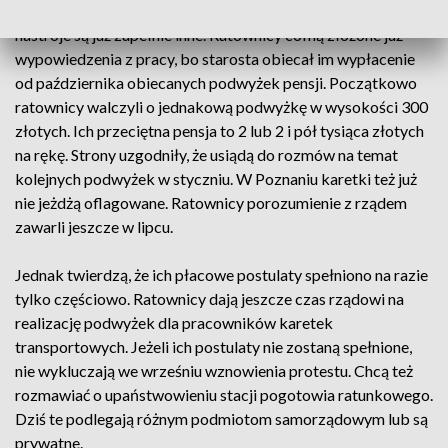
ratownikami medycznymi podległego mu szpitala. Dziś
nastroje są już zupełnie inne. Ratownicy cofną złożone już
wypowiedzenia z pracy, bo starosta obiecał im wypłacenie
od października obiecanych podwyżek pensji. Początkowo
ratownicy walczyli o jednakową podwyżkę w wysokości 300
złotych. Ich przeciętna pensja to 2 lub 2 i pół tysiąca złotych
na rękę. Strony uzgodniły, że usiądą do rozmów na temat
kolejnych podwyżek w styczniu. W Poznaniu karetki też już
nie jeżdżą oflagowane. Ratownicy porozumienie z rządem
zawarli jeszcze w lipcu.
Jednak twierdzą, że ich płacowe postulaty spełniono na razie
tylko częściowo. Ratownicy dają jeszcze czas rządowi na
realizację podwyżek dla pracowników karetek
transportowych. Jeżeli ich postulaty nie zostaną spełnione,
nie wykluczają we wrześniu wznowienia protestu. Chcą też
rozmawiać o upaństwowieniu stacji pogotowia ratunkowego.
Dziś te podlegają różnym podmiotom samorządowym lub są
prywatne.