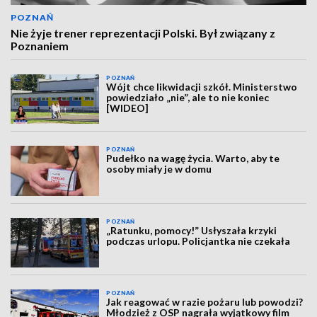
POZNAŃ
Nie żyje trener reprezentacji Polski. Był związany z
Poznaniem
POZNAŃ
Wójt chce likwidacji szkół. Ministerstwo
powiedziało „nie”, ale to nie koniec
[WIDEO]
POZNAŃ
Pudełko na wagę życia. Warto, aby te
osoby miały je w domu
POZNAŃ
„Ratunku, pomocy!” Usłyszała krzyki
podczas urlopu. Policjantka nie czekała
POZNAŃ
Jak reagować w razie pożaru lub powodzi?
Młodzież z OSP nagrała wyjątkowy film