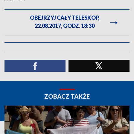
OBEJRZYJ CAŁY TELESKOP,
22.08.2017, GODZ. 18:30
ZOBACZ TAKŻE