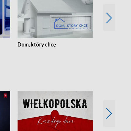
Dom, który chcę
Biznes Wielk