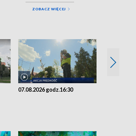
ZOBACZ WIĘCEJ
07.08.2026 godz.16:30
07.08.2026 g