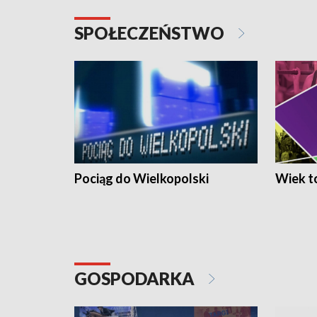
SPOŁECZEŃSTWO
Pociąg do Wielkopolski
Wiek to
GOSPODARKA