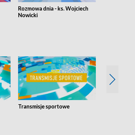
Rozmowa dnia - ks. Wojciech
Euro Fakty
Nowicki
Transmisje sportowe
Reportaże s