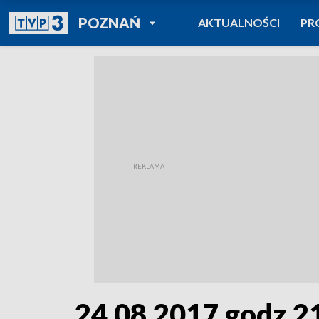
POWRÓT DO
POZNAŃ
AKTUALNOŚCI
PR
TVP REGIONY
24.08.2017 godz.2