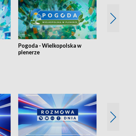
Pogoda - Wielkopolska w
Eko prognoza
plenerze