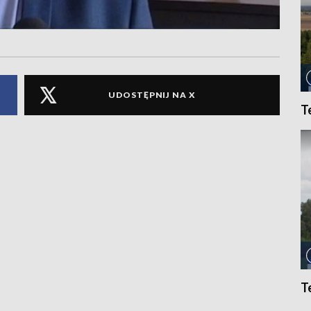
UDOSTĘPNIJ NA X
T
T