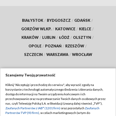
BIAŁYSTOK
/
BYDGOSZCZ
/
GDAŃSK
/
GORZÓW WLKP.
/
KATOWICE
/
KIELCE
/
KRAKÓW
/
LUBLIN
/
ŁÓDŹ
/
OLSZTYN
/
OPOLE
/
POZNAŃ
/
RZESZÓW
/
SZCZECIN
/
WARSZAWA
/
WROCŁAW
Szanujemy Twoją prywatność
Dołącz do nas:
Kliknij "Akceptuję i przechodzę do serwisu", aby wyrazić zgody na
korzystanie z technologii automatycznego śledzenia i zbierania danych,
TVP
dostęp do informacji na Twoim urządzeniu końcowym i ich
Abonament TVP
przechowywanie oraz na przetwarzanie Twoich danych osobowych przez
Regulamin TVP
nas, czyli Telewizję Polską S.A. w likwidacji (zwaną dalej również „TVP”),
Emisja w TVP
Zaufanych Partnerów z IAB* (1201 firm)
oraz pozostałych
Zaufanych
Polityka prywatności
Partnerów TVP (93 firm)
, w celach marketingowych (w tym do
Centrum informacji TVP