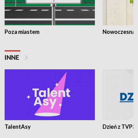
Poza miastem
Nowoczesna 
INNE
TalentAsy
Dzień z TVP3