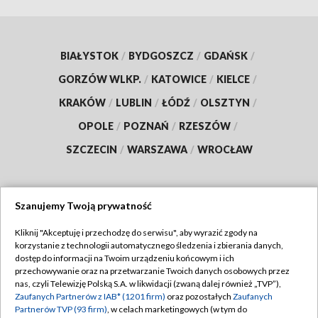
BIAŁYSTOK
/
BYDGOSZCZ
/
GDAŃSK
/
GORZÓW WLKP.
/
KATOWICE
/
KIELCE
/
KRAKÓW
/
LUBLIN
/
ŁÓDŹ
/
OLSZTYN
/
OPOLE
/
POZNAŃ
/
RZESZÓW
/
SZCZECIN
/
WARSZAWA
/
WROCŁAW
Szanujemy Twoją prywatność
Dołącz do nas:
Kliknij "Akceptuję i przechodzę do serwisu", aby wyrazić zgody na
korzystanie z technologii automatycznego śledzenia i zbierania danych,
TVP
dostęp do informacji na Twoim urządzeniu końcowym i ich
Abonament TVP
przechowywanie oraz na przetwarzanie Twoich danych osobowych przez
Regulamin TVP
nas, czyli Telewizję Polską S.A. w likwidacji (zwaną dalej również „TVP”),
Emisja w TVP
Zaufanych Partnerów z IAB* (1201 firm)
oraz pozostałych
Zaufanych
Polityka prywatności
Partnerów TVP (93 firm)
, w celach marketingowych (w tym do
Centrum informacji TVP