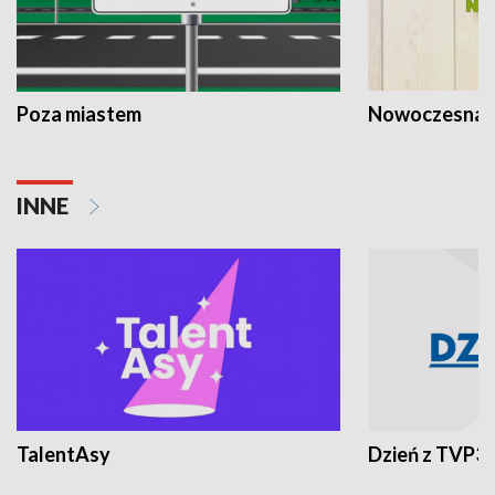
Poza miastem
Nowoczesna 
INNE
TalentAsy
Dzień z TVP3