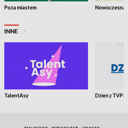
Poza miastem
Nowoczesna 
INNE
TalentAsy
Dzień z TVP3