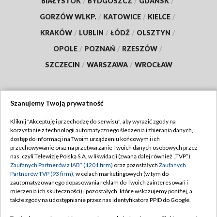
BIAŁYSTOK
/
BYDGOSZCZ
/
GDAŃSK
/
GORZÓW WLKP.
/
KATOWICE
/
KIELCE
/
KRAKÓW
/
LUBLIN
/
ŁÓDŹ
/
OLSZTYN
/
OPOLE
/
POZNAŃ
/
RZESZÓW
/
SZCZECIN
/
WARSZAWA
/
WROCŁAW
Szanujemy Twoją prywatność
Dołącz do nas:
Kliknij "Akceptuję i przechodzę do serwisu", aby wyrazić zgody na
korzystanie z technologii automatycznego śledzenia i zbierania danych,
TVP
dostęp do informacji na Twoim urządzeniu końcowym i ich
Abonament TVP
przechowywanie oraz na przetwarzanie Twoich danych osobowych przez
Regulamin TVP
nas, czyli Telewizję Polską S.A. w likwidacji (zwaną dalej również „TVP”),
Emisja w TVP
Zaufanych Partnerów z IAB* (1201 firm)
oraz pozostałych
Zaufanych
Polityka prywatności
Partnerów TVP (93 firm)
, w celach marketingowych (w tym do
Centrum informacji TVP
Moje zgody
zautomatyzowanego dopasowania reklam do Twoich zainteresowań i
mierzenia ich skuteczności) i pozostałych, które wskazujemy poniżej, a
Naziemna Telewizja Cyfrowa
Pomoc
także zgody na udostępnianie przez nas identyfikatora PPID do Google.
Sklep TVP
Biuro reklamy