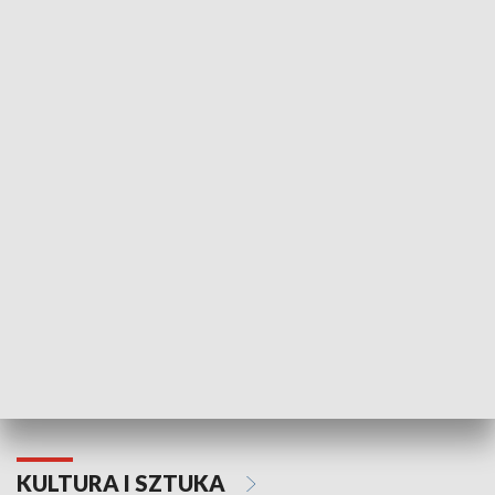
HISTORIA
70. rocznica Powstania
Narodowy Dzi
Poznańskiego Czerwca 1956 roku
Powstania Wi
KULTURA I SZTUKA