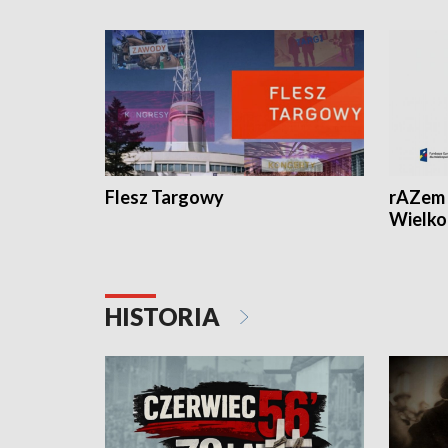
Flesz Targowy
rAZem 
Wielko
HISTORIA