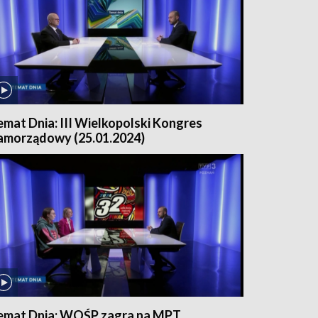
emat Dnia: III Wielkopolski Kongres
amorządowy (25.01.2024)
emat Dnia: WOŚP zagra na MPT