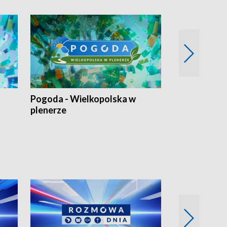
Pogoda - Wielkopolska w
Eko prognoza
plenerze