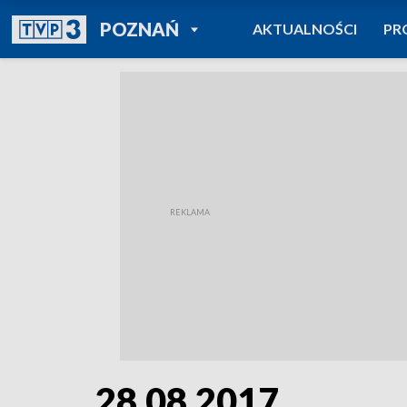
POWRÓT DO
POZNAŃ
AKTUALNOŚCI
PR
TVP REGIONY
28.08.2017