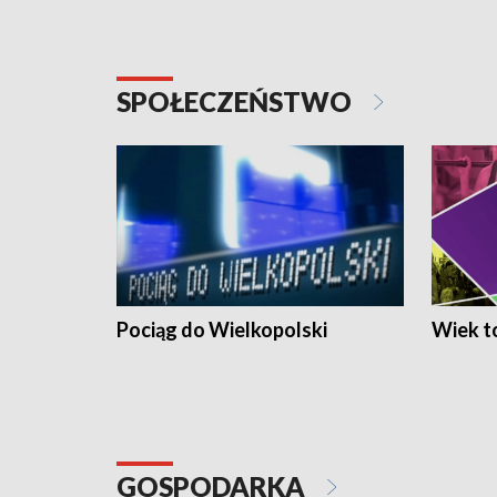
SPOŁECZEŃSTWO
Pociąg do Wielkopolski
Wiek to
GOSPODARKA