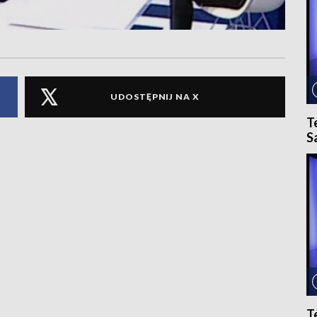
UDOSTĘPNIJ NA X
T
S
T