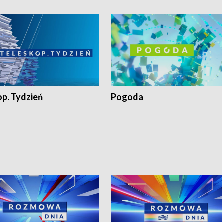
op. Tydzień
Pogoda