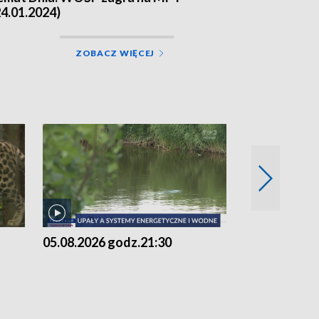
24.01.2024)
ZOBACZ WIĘCEJ
05.08.2026 godz.21:30
05.08.2026 g