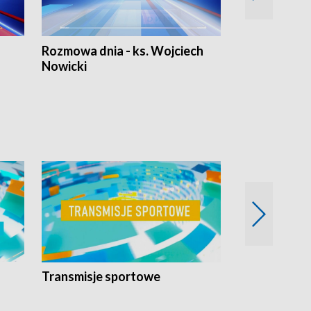
Rozmowa dnia - ks. Wojciech
Euro Fakty
Nowicki
Transmisje sportowe
Reportaże s