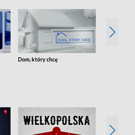
Dom, który chcę
Biznes Wielk