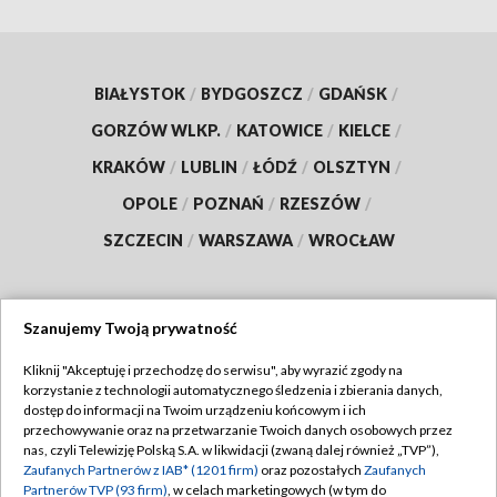
BIAŁYSTOK
/
BYDGOSZCZ
/
GDAŃSK
/
GORZÓW WLKP.
/
KATOWICE
/
KIELCE
/
KRAKÓW
/
LUBLIN
/
ŁÓDŹ
/
OLSZTYN
/
OPOLE
/
POZNAŃ
/
RZESZÓW
/
SZCZECIN
/
WARSZAWA
/
WROCŁAW
Szanujemy Twoją prywatność
Dołącz do nas:
Kliknij "Akceptuję i przechodzę do serwisu", aby wyrazić zgody na
korzystanie z technologii automatycznego śledzenia i zbierania danych,
TVP
dostęp do informacji na Twoim urządzeniu końcowym i ich
Abonament TVP
przechowywanie oraz na przetwarzanie Twoich danych osobowych przez
Regulamin TVP
nas, czyli Telewizję Polską S.A. w likwidacji (zwaną dalej również „TVP”),
Emisja w TVP
Zaufanych Partnerów z IAB* (1201 firm)
oraz pozostałych
Zaufanych
Polityka prywatności
Partnerów TVP (93 firm)
, w celach marketingowych (w tym do