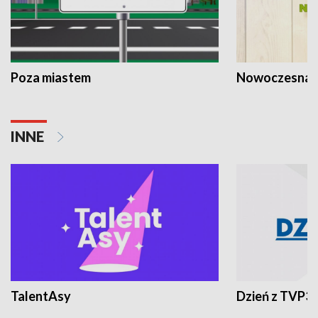
Poza miastem
Nowoczesna 
INNE
TalentAsy
Dzień z TVP3