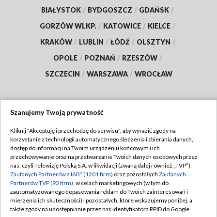
BIAŁYSTOK
/
BYDGOSZCZ
/
GDAŃSK
/
GORZÓW WLKP.
/
KATOWICE
/
KIELCE
/
KRAKÓW
/
LUBLIN
/
ŁÓDŹ
/
OLSZTYN
/
OPOLE
/
POZNAŃ
/
RZESZÓW
/
SZCZECIN
/
WARSZAWA
/
WROCŁAW
Szanujemy Twoją prywatność
Dołącz do nas:
Kliknij "Akceptuję i przechodzę do serwisu", aby wyrazić zgody na
korzystanie z technologii automatycznego śledzenia i zbierania danych,
TVP
dostęp do informacji na Twoim urządzeniu końcowym i ich
Abonament TVP
przechowywanie oraz na przetwarzanie Twoich danych osobowych przez
Regulamin TVP
nas, czyli Telewizję Polską S.A. w likwidacji (zwaną dalej również „TVP”),
Emisja w TVP
Zaufanych Partnerów z IAB* (1201 firm)
oraz pozostałych
Zaufanych
Polityka prywatności
Partnerów TVP (93 firm)
, w celach marketingowych (w tym do
Centrum informacji TVP
Moje zgody
zautomatyzowanego dopasowania reklam do Twoich zainteresowań i
mierzenia ich skuteczności) i pozostałych, które wskazujemy poniżej, a
Naziemna Telewizja Cyfrowa
Pomoc
także zgody na udostępnianie przez nas identyfikatora PPID do Google.