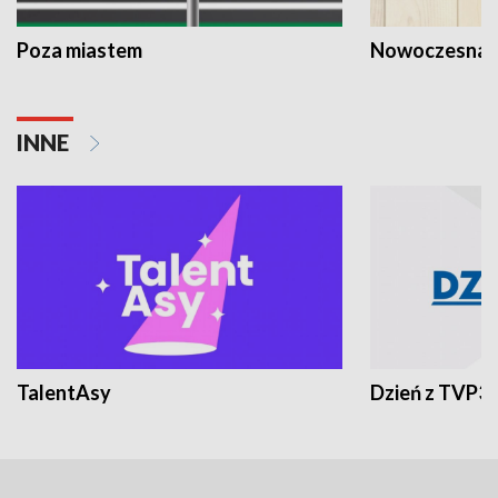
Poza miastem
Nowoczesna 
INNE
TalentAsy
Dzień z TVP3