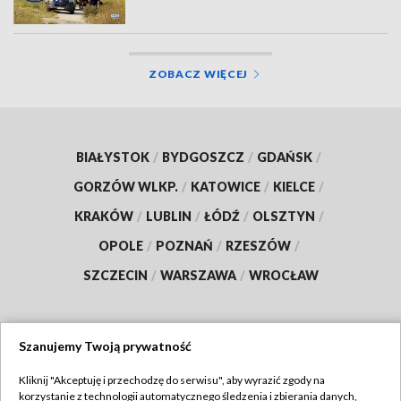
ZOBACZ WIĘCEJ
BIAŁYSTOK
/
BYDGOSZCZ
/
GDAŃSK
/
GORZÓW WLKP.
/
KATOWICE
/
KIELCE
/
KRAKÓW
/
LUBLIN
/
ŁÓDŹ
/
OLSZTYN
/
OPOLE
/
POZNAŃ
/
RZESZÓW
/
SZCZECIN
/
WARSZAWA
/
WROCŁAW
Szanujemy Twoją prywatność
Dołącz do nas:
Kliknij "Akceptuję i przechodzę do serwisu", aby wyrazić zgody na
korzystanie z technologii automatycznego śledzenia i zbierania danych,
TVP