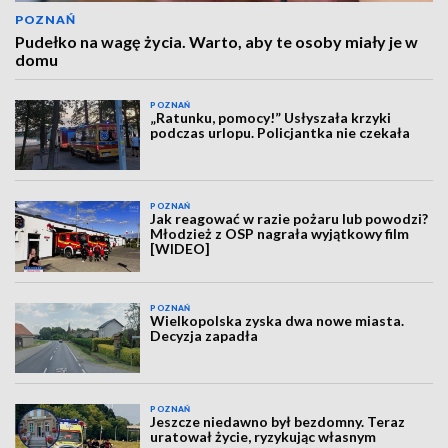
POZNAŃ
Pudełko na wagę życia. Warto, aby te osoby miały je w
domu
POZNAŃ
„Ratunku, pomocy!” Usłyszała krzyki
podczas urlopu. Policjantka nie czekała
POZNAŃ
Jak reagować w razie pożaru lub powodzi?
Młodzież z OSP nagrała wyjątkowy film
[WIDEO]
POZNAŃ
Wielkopolska zyska dwa nowe miasta.
Decyzja zapadła
POZNAŃ
Jeszcze niedawno był bezdomny. Teraz
uratował życie, ryzykując własnym