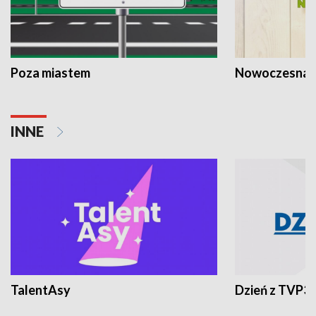
Poza miastem
Nowoczesna 
INNE
TalentAsy
Dzień z TVP3