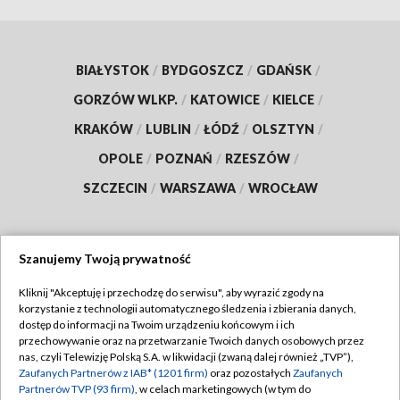
BIAŁYSTOK
/
BYDGOSZCZ
/
GDAŃSK
/
GORZÓW WLKP.
/
KATOWICE
/
KIELCE
/
KRAKÓW
/
LUBLIN
/
ŁÓDŹ
/
OLSZTYN
/
OPOLE
/
POZNAŃ
/
RZESZÓW
/
SZCZECIN
/
WARSZAWA
/
WROCŁAW
Szanujemy Twoją prywatność
Dołącz do nas:
Kliknij "Akceptuję i przechodzę do serwisu", aby wyrazić zgody na
korzystanie z technologii automatycznego śledzenia i zbierania danych,
TVP
dostęp do informacji na Twoim urządzeniu końcowym i ich
Abonament TVP
przechowywanie oraz na przetwarzanie Twoich danych osobowych przez
Regulamin TVP
nas, czyli Telewizję Polską S.A. w likwidacji (zwaną dalej również „TVP”),
Emisja w TVP
Zaufanych Partnerów z IAB* (1201 firm)
oraz pozostałych
Zaufanych
Polityka prywatności
Partnerów TVP (93 firm)
, w celach marketingowych (w tym do
Centrum informacji TVP