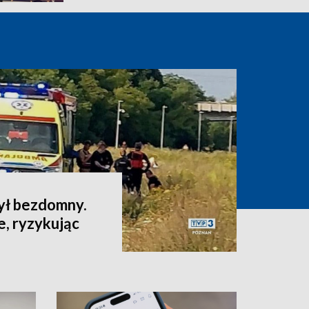
ył bezdomny.
e, ryzykując