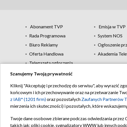
Abonament TVP
Emisja w TVP
Rada Programowa
System NOS
Biuro Reklamy
Ogłoszenie pr
Oferta Handlowa
Akademia Tele
Telegazeta ogłoszenia
Szanujemy Twoją prywatność
Regulamin TVP
Kliknij "Akceptuję i przechodzę do serwisu", aby wyrazić zg
końcowym i ich przechowywanie oraz na przetwarzanie Twoich
z IAB* (1201 firm)
oraz pozostałych
Zaufanych Partnerów T
mierzenia ich skuteczności) i pozostałych, które wskazujemy
Twoje dane osobowe zbierane podczas odwiedzania przez 
takich jak: pliki cookie, sygnalizatory WWW lub innych pod