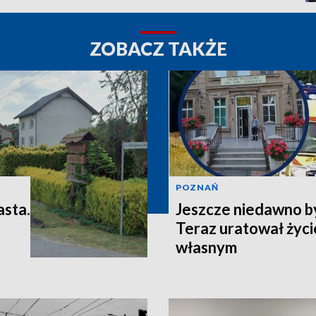
ZOBACZ TAKŻE
POZNAŃ
asta.
Jeszcze niedawno b
Teraz uratował życi
własnym