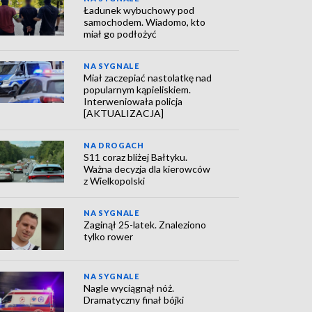
Ładunek wybuchowy pod
samochodem. Wiadomo, kto
miał go podłożyć
NA SYGNALE
Miał zaczepiać nastolatkę nad
popularnym kąpieliskiem.
Interweniowała policja
[AKTUALIZACJA]
NA DROGACH
S11 coraz bliżej Bałtyku.
Ważna decyzja dla kierowców
z Wielkopolski
NA SYGNALE
Zaginął 25-latek. Znaleziono
tylko rower
NA SYGNALE
Nagle wyciągnął nóż.
Dramatyczny finał bójki