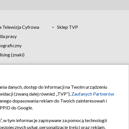
 Telewizja Cyfrowa
Sklep TVP
la prasy
tograficzny
sing (znaki)
klamy
Kontakt
rania danych, dostęp do informacji na Twoim urządzeniu
idacji (zwaną dalej również „TVP”),
Zaufanych Partnerów
anego dopasowania reklam do Twoich zainteresowań i
a PPID do Google.
”, w tym informacje zapisywane za pomocą technologii
zpiecznych usług, personalizację treści oraz reklam,