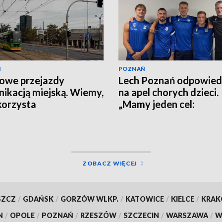
Ń
POZNAŃ
owe przejazdy
Lech Poznań odpowied
ikacją miejską. Wiemy,
na apel chorych dzieci.
korzysta
„Mamy jeden cel:
wygrywanie”
ZOBACZ WIĘCEJ
SZCZ
/
GDAŃSK
/
GORZÓW WLKP.
/
KATOWICE
/
KIELCE
/
KRA
N
/
OPOLE
/
POZNAŃ
/
RZESZÓW
/
SZCZECIN
/
WARSZAWA
/
W