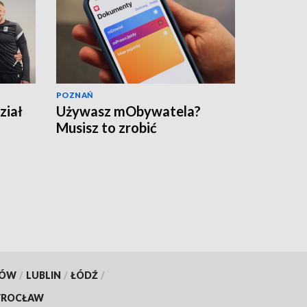
POZNAŃ
ział
Używasz mObywatela?
Musisz to zrobić
KÓW
/
LUBLIN
/
ŁÓDŹ
/
ROCŁAW