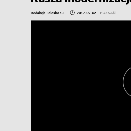
Redakcja Teleskopu
2017-09-02
|
POZNAŃ