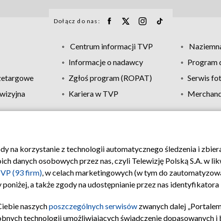
Dołącz do nas:
Centrum informacji TVP
Naziemna
Informacje o nadawcy
Program d
zetargowe
Zgłoś program (ROPAT)
Serwis fo
wizyjna
Kariera w TVP
Merchandi
Polityka prywatności
Moje zgody
Pomoc
Biuro re
ody na korzystanie z technologii automatycznego śledzenia i zbie
 danych osobowych przez nas, czyli Telewizję Polską S.A. w likw
VP (93 firm)
, w celach marketingowych (w tym do zautomatyzow
 poniżej, a także zgody na udostępnianie przez nas identyfikator
Ciebie naszych
poszczególnych serwisów
zwanych dalej „Portalem
obnych technologii umożliwiających świadczenie dopasowanych i be