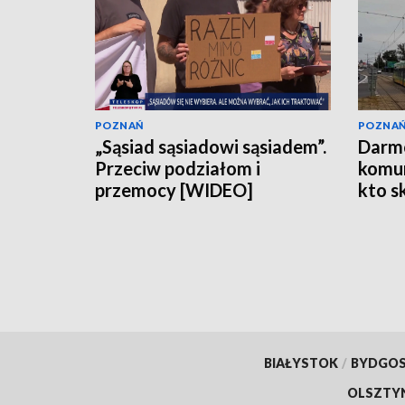
POZNAŃ
POZNA
„Sąsiad sąsiadowi sąsiadem”.
Darm
Przeciw podziałom i
komun
przemocy [WIDEO]
kto s
BIAŁYSTOK
/
BYDGO
OLSZTY