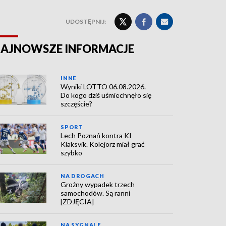
UDOSTĘPNIJ:
AJNOWSZE INFORMACJE
INNE
Wyniki LOTTO 06.08.2026.
Do kogo dziś uśmiechnęło się
szczęście?
SPORT
Lech Poznań kontra KI
Klaksvik. Kolejorz miał grać
szybko
NA DROGACH
Groźny wypadek trzech
samochodów. Są ranni
[ZDJĘCIA]
NA SYGNALE