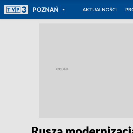
POWRÓT DO
POZNAŃ
AKTUALNOŚCI
PR
TVP REGIONY
Rusza modernizacj