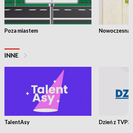
Poza miastem
Nowoczesna 
INNE
TalentAsy
Dzień z TVP3