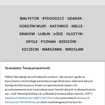
BIAŁYSTOK
/
BYDGOSZCZ
/
GDAŃSK
/
GORZÓW WLKP.
/
KATOWICE
/
KIELCE
/
KRAKÓW
/
LUBLIN
/
ŁÓDŹ
/
OLSZTYN
/
OPOLE
/
POZNAŃ
/
RZESZÓW
/
SZCZECIN
/
WARSZAWA
/
WROCŁAW
Szanujemy Twoją prywatność
Dołącz do nas:
Kliknij "Akceptuję i przechodzę do serwisu", aby wyrazić zgody na
korzystanie z technologii automatycznego śledzenia i zbierania danych,
TVP
dostęp do informacji na Twoim urządzeniu końcowym i ich
Abonament TVP
przechowywanie oraz na przetwarzanie Twoich danych osobowych przez
Regulamin TVP
nas, czyli Telewizję Polską S.A. w likwidacji (zwaną dalej również „TVP”),
Emisja w TVP
Zaufanych Partnerów z IAB* (1201 firm)
oraz pozostałych
Zaufanych
Polityka prywatności
Partnerów TVP (93 firm)
, w celach marketingowych (w tym do
Centrum informacji TVP