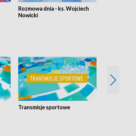
Rozmowa dnia - ks. Wojciech
Euro Fakty
Nowicki
Transmisje sportowe
Reportaże s