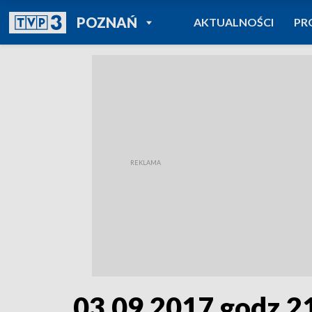
POWRÓT DO
POZNAŃ
AKTUALNOŚCI
PR
TVP REGIONY
03.09.2017 godz.2