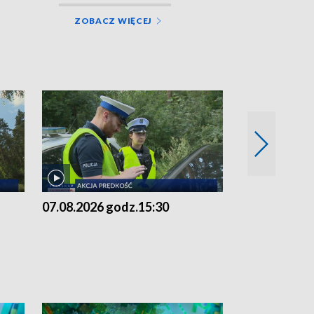
ZOBACZ WIĘCEJ
07.08.2026 godz.15:30
06.08.2026 g