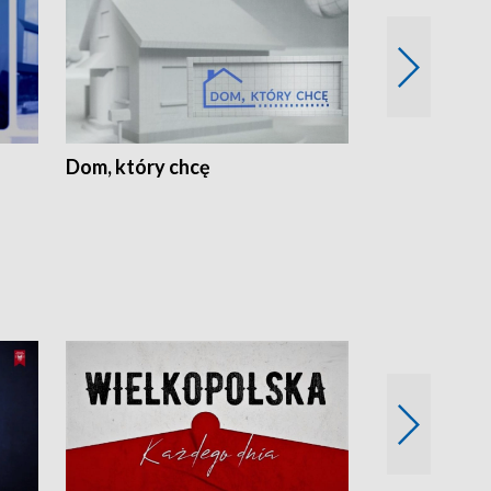
Dom, który chcę
Biznes Wielk