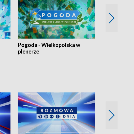
Pogoda - Wielkopolska w
Eko prognoza
plenerze