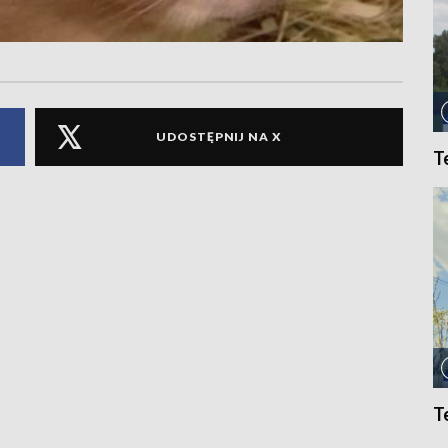
UDOSTĘPNIJ NA X
T
T