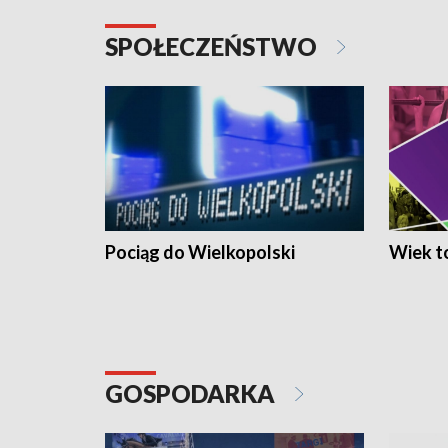
SPOŁECZEŃSTWO
Pociąg do Wielkopolski
Wiek to
GOSPODARKA