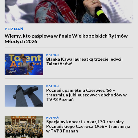
POZNAŃ
Wiemy, kto zaśpiewa w finale Wielkopolskich Rytmów
Młodych 2026
POZNAŃ
Blanka Kawa laureatką trzeciej edycji
TalentAsów!
POZNAŃ
Poznań upamiętnia Czerwiec ’56 –
transmisja jubileuszowych obchodów w
TVP3 Poznań
POZNAŃ
Specjalny koncert z okazji 70. rocznicy
Poznańskiego Czerwca 1956 – transmisja
w TVP3 Poznań