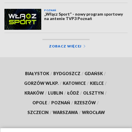
POZNAŃ
„Włącz Sport” - nowy program sportowy
na antenie TVP3 Poznań
ZOBACZ WIĘCEJ
BIAŁYSTOK
/
BYDGOSZCZ
/
GDAŃSK
/
GORZÓW WLKP.
/
KATOWICE
/
KIELCE
/
KRAKÓW
/
LUBLIN
/
ŁÓDŹ
/
OLSZTYN
/
OPOLE
/
POZNAŃ
/
RZESZÓW
/
SZCZECIN
/
WARSZAWA
/
WROCŁAW