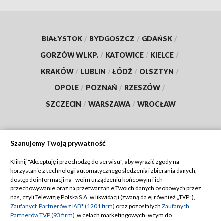
BIAŁYSTOK
/
BYDGOSZCZ
/
GDAŃSK
/
GORZÓW WLKP.
/
KATOWICE
/
KIELCE
/
KRAKÓW
/
LUBLIN
/
ŁÓDŹ
/
OLSZTYN
/
OPOLE
/
POZNAŃ
/
RZESZÓW
/
SZCZECIN
/
WARSZAWA
/
WROCŁAW
Szanujemy Twoją prywatność
Dołącz do nas:
Kliknij "Akceptuję i przechodzę do serwisu", aby wyrazić zgody na
korzystanie z technologii automatycznego śledzenia i zbierania danych,
TVP
dostęp do informacji na Twoim urządzeniu końcowym i ich
Abonament TVP
przechowywanie oraz na przetwarzanie Twoich danych osobowych przez
Regulamin TVP
nas, czyli Telewizję Polską S.A. w likwidacji (zwaną dalej również „TVP”),
Emisja w TVP
Zaufanych Partnerów z IAB* (1201 firm)
oraz pozostałych
Zaufanych
Polityka prywatności
Partnerów TVP (93 firm)
, w celach marketingowych (w tym do
Centrum informacji TVP