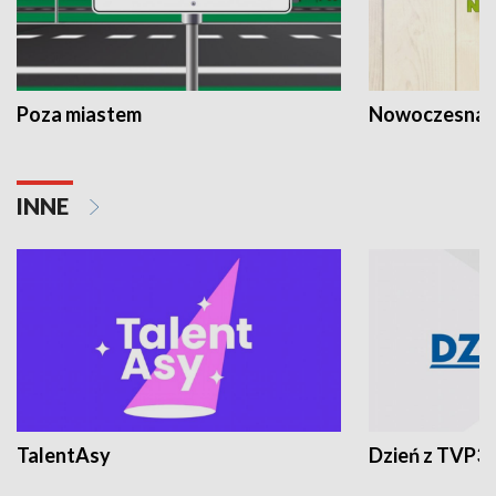
Poza miastem
Nowoczesna 
INNE
TalentAsy
Dzień z TVP3