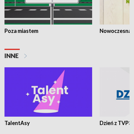
Poza miastem
Nowoczesna 
INNE
TalentAsy
Dzień z TVP3