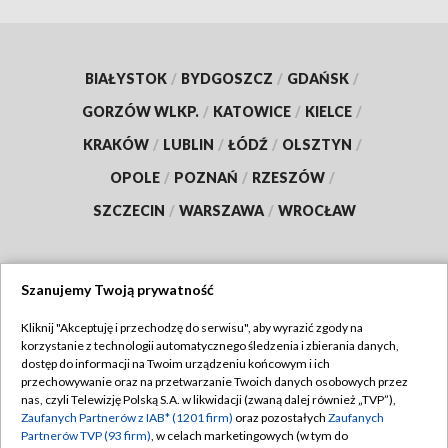
BIAŁYSTOK
/
BYDGOSZCZ
/
GDAŃSK
/
GORZÓW WLKP.
/
KATOWICE
/
KIELCE
/
KRAKÓW
/
LUBLIN
/
ŁÓDŹ
/
OLSZTYN
/
OPOLE
/
POZNAŃ
/
RZESZÓW
/
SZCZECIN
/
WARSZAWA
/
WROCŁAW
Szanujemy Twoją prywatność
Dołącz do nas:
Kliknij "Akceptuję i przechodzę do serwisu", aby wyrazić zgody na
korzystanie z technologii automatycznego śledzenia i zbierania danych,
TVP
dostęp do informacji na Twoim urządzeniu końcowym i ich
Abonament TVP
przechowywanie oraz na przetwarzanie Twoich danych osobowych przez
Regulamin TVP
nas, czyli Telewizję Polską S.A. w likwidacji (zwaną dalej również „TVP”),
Emisja w TVP
Zaufanych Partnerów z IAB* (1201 firm)
oraz pozostałych
Zaufanych
Polityka prywatności
Partnerów TVP (93 firm)
, w celach marketingowych (w tym do
Centrum informacji TVP