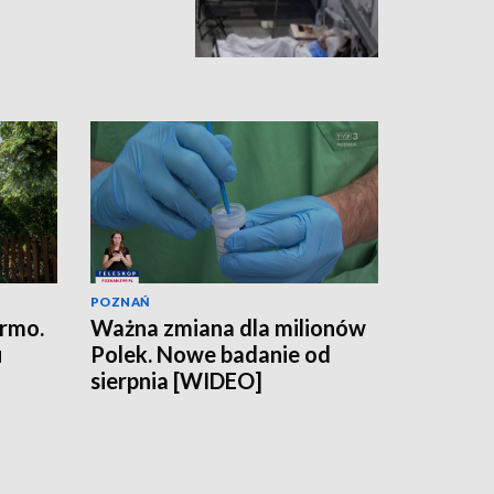
POZNAŃ
armo.
Ważna zmiana dla milionów
u
Polek. Nowe badanie od
sierpnia [WIDEO]