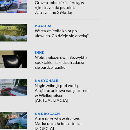
Groziła kobiecie śmiercią, w
ręku trzymała pistolet.
Zatrzymano 39-latkę
POGODA
Warta zmieniła kolor po
ulewach. Co dzieje się z rzeką?
INNE
Niebo pokaże dwa niezwykłe
spektakle. Taki dzień zdarza
się bardzo rzadko
NA SYGNALE
Nagle zniknęli pod wodą.
Akcja ratunkowa nad jeziorem
w Wielkopolsce
[AKTUALIZACJA]
NA DROGACH
Auto uderzyło w drzewo.
Matka uciekła bez dziecka
[ZDJĘCIA]