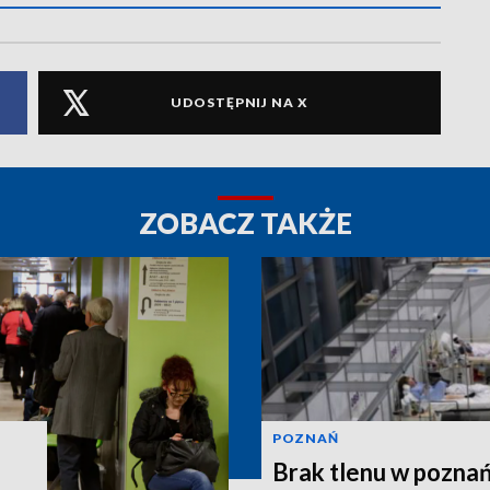
UDOSTĘPNIJ NA X
ZOBACZ TAKŻE
POZNAŃ
Brak tlenu w poznań