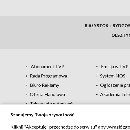
BIAŁYSTOK
/
BYDGO
OLSZTY
Abonament TVP
Emisja w TVP
Rada Programowa
System NOS
Biuro Reklamy
Ogłoszenie pr
Oferta Handlowa
Akademia Tele
Telegazeta ogłoszenia
Szanujemy Twoją prywatność
Regulamin TVP
Kliknij "Akceptuję i przechodzę do serwisu", aby wyrazić zg