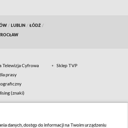
KÓW
/
LUBLIN
/
ŁÓDŹ
/
ROCŁAW
 Telewizja Cyfrowa
Sklep TVP
la prasy
tograficzny
sing (znaki)
klamy
Kontakt
rania danych, dostęp do informacji na Twoim urządzeniu