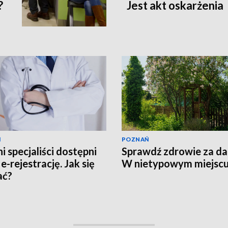
?
Jest akt oskarżenia
Ń
POZNAŃ
i specjaliści dostępni
Sprawdź zdrowie za d
e-rejestrację. Jak się
W nietypowym miejsc
ać?