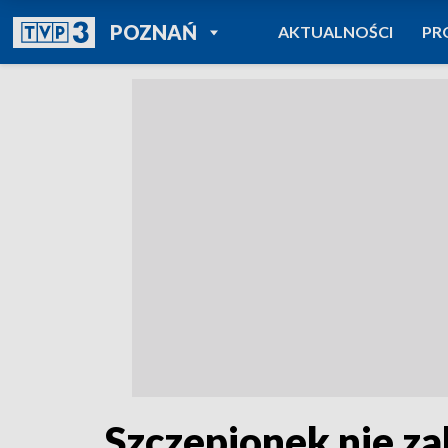
POWRÓT DO
POZNAŃ
AKTUALNOŚCI
PR
TVP REGIONY
Szczepionek nie za