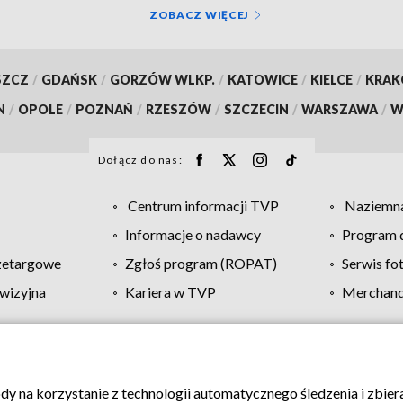
ZOBACZ WIĘCEJ
SZCZ
/
GDAŃSK
/
GORZÓW WLKP.
/
KATOWICE
/
KIELCE
/
KRA
N
/
OPOLE
/
POZNAŃ
/
RZESZÓW
/
SZCZECIN
/
WARSZAWA
/
W
Dołącz do nas:
Centrum informacji TVP
Naziemna
Informacje o nadawcy
Program d
zetargowe
Zgłoś program (ROPAT)
Serwis fo
wizyjna
Kariera w TVP
Merchandi
Polityka prywatności
Moje zgody
Pomoc
Biuro re
ody na korzystanie z technologii automatycznego śledzenia i zbie