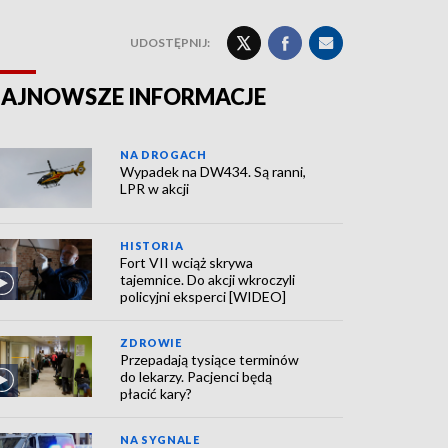
UDOSTĘPNIJ:
AJNOWSZE INFORMACJE
NA DROGACH
Wypadek na DW434. Są ranni,
LPR w akcji
HISTORIA
Fort VII wciąż skrywa
tajemnice. Do akcji wkroczyli
policyjni eksperci [WIDEO]
ZDROWIE
Przepadają tysiące terminów
do lekarzy. Pacjenci będą
płacić kary?
NA SYGNALE