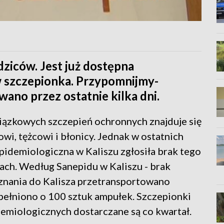
odziców. Jest już dostępna
 szczepionka. Przypomnijmy-
ano przez ostatnie kilka dni.
iązkowych szczepień ochronnych znajduje się
wi, tężcowi i błonicy. Jednak w ostatnich
pidemiologiczna w Kaliszu zgłosiła brak tego
ach. Według Sanepidu w Kaliszu - brak
oznania do Kalisza przetransportowano
upełniono o 100 sztuk ampułek. Szczepionki
demiologicznych dostarczane są co kwartał.