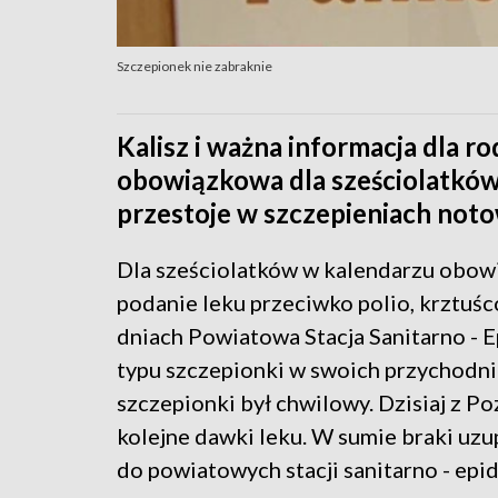
Szczepionek nie zabraknie
Kalisz i ważna informacja dla r
obowiązkowa dla sześciolatków
przestoje w szczepieniach notow
Dla sześciolatków w kalendarzu obow
podanie leku przeciwko polio, krztuśco
dniach Powiatowa Stacja Sanitarno - E
typu szczepionki w swoich przychodni
szczepionki był chwilowy. Dzisiaj z P
kolejne dawki leku. W sumie braki uz
do powiatowych stacji sanitarno - epi