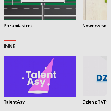
Poza miastem
Nowoczesna 
INNE
TalentAsy
Dzień z TVP3