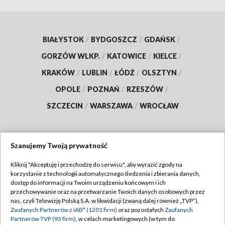
BIAŁYSTOK
/
BYDGOSZCZ
/
GDAŃSK
/
GORZÓW WLKP.
/
KATOWICE
/
KIELCE
/
KRAKÓW
/
LUBLIN
/
ŁÓDŹ
/
OLSZTYN
/
OPOLE
/
POZNAŃ
/
RZESZÓW
/
SZCZECIN
/
WARSZAWA
/
WROCŁAW
Szanujemy Twoją prywatność
Dołącz do nas:
Kliknij "Akceptuję i przechodzę do serwisu", aby wyrazić zgody na
korzystanie z technologii automatycznego śledzenia i zbierania danych,
TVP
dostęp do informacji na Twoim urządzeniu końcowym i ich
Abonament TVP
przechowywanie oraz na przetwarzanie Twoich danych osobowych przez
Regulamin TVP
nas, czyli Telewizję Polską S.A. w likwidacji (zwaną dalej również „TVP”),
Emisja w TVP
Zaufanych Partnerów z IAB* (1201 firm)
oraz pozostałych
Zaufanych
Polityka prywatności
Partnerów TVP (93 firm)
, w celach marketingowych (w tym do
Centrum informacji TVP