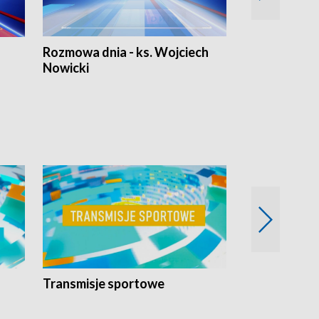
Rozmowa dnia - ks. Wojciech
Euro Fakty
Nowicki
Transmisje sportowe
Reportaże s