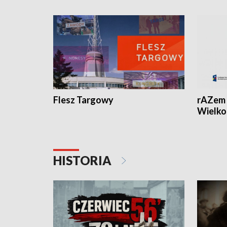
Flesz Targowy
rAZem 
Wielko
HISTORIA