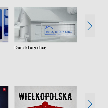
Dom, który chcę
Biznes Wielk