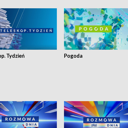
op. Tydzień
Pogoda