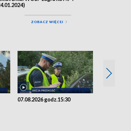
24.01.2024)
ZOBACZ WIĘCEJ
07.08.2026 godz.15:30
06.08.2026 g