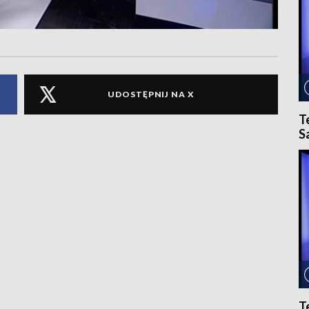
UDOSTĘPNIJ NA X
T
S
T