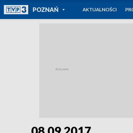
POWRÓT DO
POZNAŃ
AKTUALNOŚCI
PR
TVP REGIONY
08.09.2017