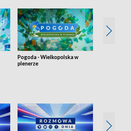
Pogoda - Wielkopolska w
Eko prognoza
plenerze