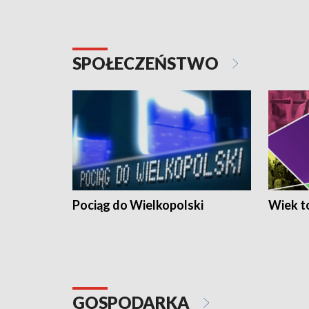
SPOŁECZEŃSTWO
Pociąg do Wielkopolski
Wiek to
GOSPODARKA