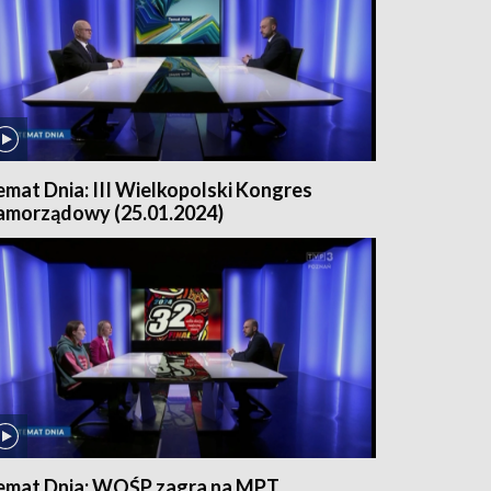
emat Dnia: III Wielkopolski Kongres
amorządowy (25.01.2024)
emat Dnia: WOŚP zagra na MPT