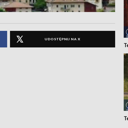
UDOSTĘPNIJ NA X
T
T