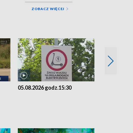
ZOBACZ WIĘCEJ
05.08.2026 godz.15:30
04.08.2026 g