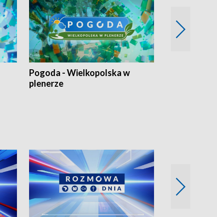
Pogoda - Wielkopolska w
Eko prognoza
plenerze