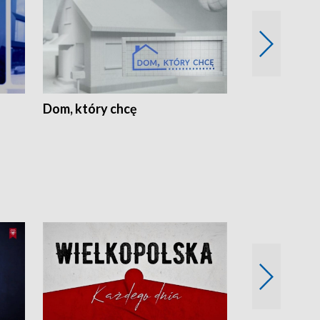
Dom, który chcę
Biznes Wielk