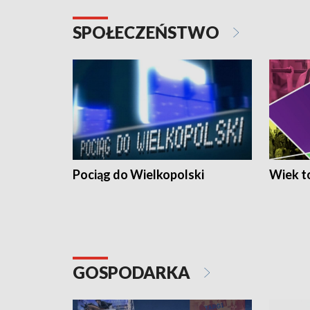
SPOŁECZEŃSTWO
Pociąg do Wielkopolski
Wiek to
GOSPODARKA