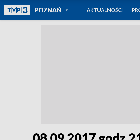
POWRÓT DO
POZNAŃ
AKTUALNOŚCI
PR
TVP REGIONY
08.09.2017 godz.2