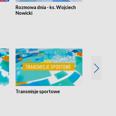
Rozmowa dnia - ks. Wojciech
Euro Fakty
Nowicki
Transmisje sportowe
Reportaże s