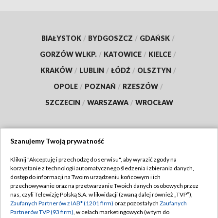
BIAŁYSTOK
/
BYDGOSZCZ
/
GDAŃSK
/
GORZÓW WLKP.
/
KATOWICE
/
KIELCE
/
KRAKÓW
/
LUBLIN
/
ŁÓDŹ
/
OLSZTYN
/
OPOLE
/
POZNAŃ
/
RZESZÓW
/
SZCZECIN
/
WARSZAWA
/
WROCŁAW
Szanujemy Twoją prywatność
Dołącz do nas:
Kliknij "Akceptuję i przechodzę do serwisu", aby wyrazić zgody na
korzystanie z technologii automatycznego śledzenia i zbierania danych,
TVP
dostęp do informacji na Twoim urządzeniu końcowym i ich
Abonament TVP
przechowywanie oraz na przetwarzanie Twoich danych osobowych przez
Regulamin TVP
nas, czyli Telewizję Polską S.A. w likwidacji (zwaną dalej również „TVP”),
Emisja w TVP
Zaufanych Partnerów z IAB* (1201 firm)
oraz pozostałych
Zaufanych
Polityka prywatności
Partnerów TVP (93 firm)
, w celach marketingowych (w tym do
Centrum informacji TVP