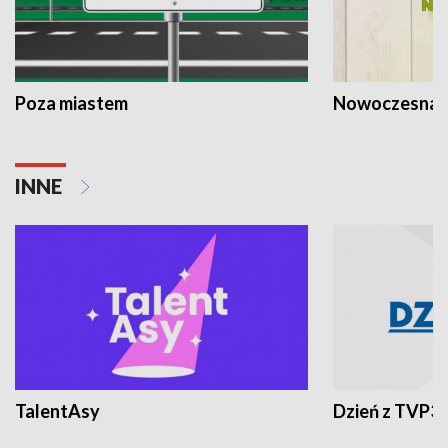
Poza miastem
Nowoczesna 
INNE
TalentAsy
Dzień z TVP3