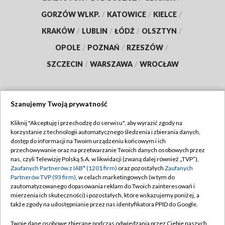
GORZÓW WLKP.
/
KATOWICE
/
KIELCE
/
KRAKÓW
/
LUBLIN
/
ŁÓDŹ
/
OLSZTYN
/
OPOLE
/
POZNAŃ
/
RZESZÓW
/
SZCZECIN
/
WARSZAWA
/
WROCŁAW
Szanujemy Twoją prywatność
Dołącz do nas:
Kliknij "Akceptuję i przechodzę do serwisu", aby wyrazić zgody na
korzystanie z technologii automatycznego śledzenia i zbierania danych,
TVP
dostęp do informacji na Twoim urządzeniu końcowym i ich
Abonament TVP
przechowywanie oraz na przetwarzanie Twoich danych osobowych przez
Regulamin TVP
nas, czyli Telewizję Polską S.A. w likwidacji (zwaną dalej również „TVP”),
Emisja w TVP
Zaufanych Partnerów z IAB* (1201 firm)
oraz pozostałych
Zaufanych
Polityka prywatności
Partnerów TVP (93 firm)
, w celach marketingowych (w tym do
Centrum informacji TVP
Moje zgody
zautomatyzowanego dopasowania reklam do Twoich zainteresowań i
mierzenia ich skuteczności) i pozostałych, które wskazujemy poniżej, a
Naziemna Telewizja Cyfrowa
Pomoc
także zgody na udostępnianie przez nas identyfikatora PPID do Google.
Sklep TVP
Biuro reklamy
Twoje dane osobowe zbierane podczas odwiedzania przez Ciebie naszych