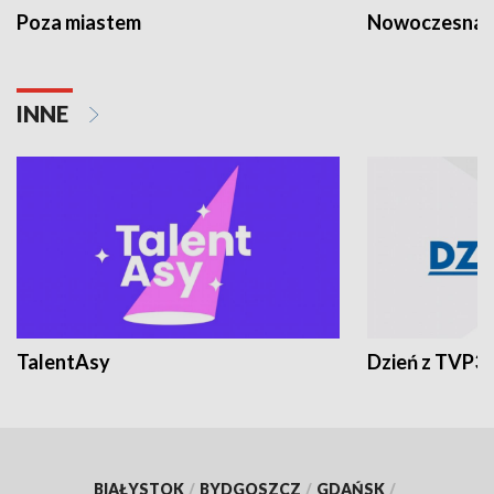
Poza miastem
Nowoczesna 
INNE
TalentAsy
Dzień z TVP3
BIAŁYSTOK
/
BYDGOSZCZ
/
GDAŃSK
/