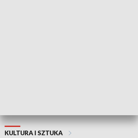
HISTORIA
70. rocznica Powstania
Narodowy Dzi
Poznańskiego Czerwca 1956 roku
Powstania Wi
KULTURA I SZTUKA